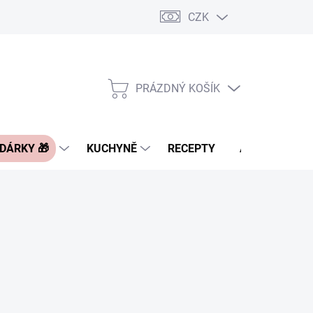
CZK
Pravidla řazení nabídek zboží
FAQ - často kladené otázky
Slevo
PRÁZDNÝ KOŠÍK
NÁKUPNÍ
KOŠÍK
 DÁRKY 🎁
KUCHYNĚ
RECEPTY
ASIA BLOG