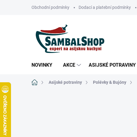
Přejít
Obchodní podmínky
Dodací a platební podmínky
na
obsah
NOVINKY
AKCE
ASIJSKÉ POTRAVINY
Domů
Asijské potraviny
Polévky & Bujóny