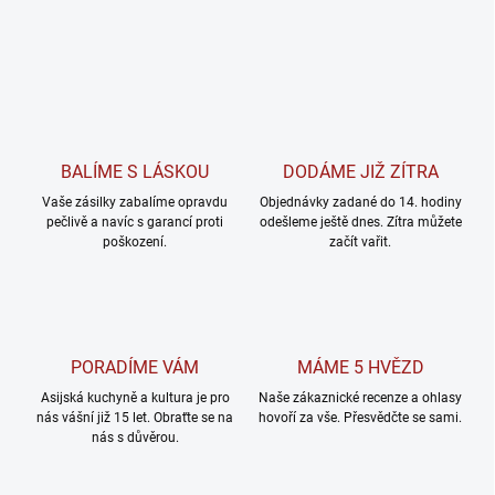
BALÍME S LÁSKOU
DODÁME JIŽ ZÍTRA
Vaše zásilky zabalíme opravdu
Objednávky zadané do 14. hodiny
pečlivě a navíc s garancí proti
odešleme ještě dnes. Zítra můžete
poškození.
začít vařit.
PORADÍME VÁM
MÁME 5 HVĚZD
Asijská kuchyně a kultura je pro
Naše zákaznické recenze a ohlasy
nás vášní již 15 let. Obraťte se na
hovoří za vše. Přesvědčte se sami.
nás s důvěrou.