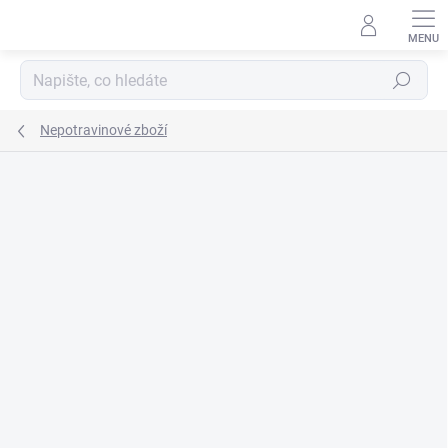
Přejít
na
obsah
Hledat
Nepotravinové zboží