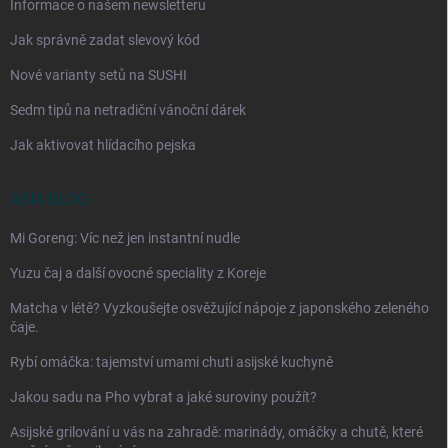
Informace o našem newsletteru
Jak správně zadat slevový kód
Nové varianty setů na SUSHI
Sedm tipů na netradiční vánoční dárek
Jak aktivovat hlídacího pejska
ASIA BLOG
Mi Goreng: Víc než jen instantní nudle
Yuzu čaj a další ovocné speciality z Koreje
Matcha v létě? Vyzkoušejte osvěžující nápoje z japonského zeleného
čaje.
Rybí omáčka: tajemství umami chuti asijské kuchyně
Jakou sadu na Pho vybrat a jaké suroviny použít?
Asijské grilování u vás na zahradě: marinády, omáčky a chutě, které