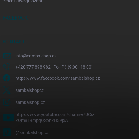
změní vaše grilování
FACEBOOK
KONTAKT
info
@
sambalshop.cz
+420 777 898 982 | Po–Pá (9:00–18:00)
https://www.facebook.com/sambalshop.cz
sambalshopcz
sambalshop.cz
https://www.youtube.com/channel/UCc-
ZQm819mpqQSpnZH39jxA
@sambalshop.cz