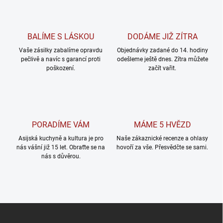
BALÍME S LÁSKOU
DODÁME JIŽ ZÍTRA
Vaše zásilky zabalíme opravdu
Objednávky zadané do 14. hodiny
pečlivě a navíc s garancí proti
odešleme ještě dnes. Zítra můžete
poškození.
začít vařit.
PORADÍME VÁM
MÁME 5 HVĚZD
Asijská kuchyně a kultura je pro
Naše zákaznické recenze a ohlasy
nás vášní již 15 let. Obraťte se na
hovoří za vše. Přesvědčte se sami.
nás s důvěrou.
Z
á