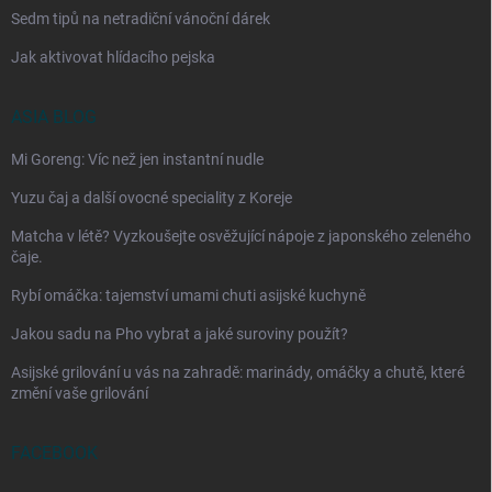
Sedm tipů na netradiční vánoční dárek
Jak aktivovat hlídacího pejska
ASIA BLOG
Mi Goreng: Víc než jen instantní nudle
Yuzu čaj a další ovocné speciality z Koreje
Matcha v létě? Vyzkoušejte osvěžující nápoje z japonského zeleného
čaje.
Rybí omáčka: tajemství umami chuti asijské kuchyně
Jakou sadu na Pho vybrat a jaké suroviny použít?
Asijské grilování u vás na zahradě: marinády, omáčky a chutě, které
změní vaše grilování
FACEBOOK