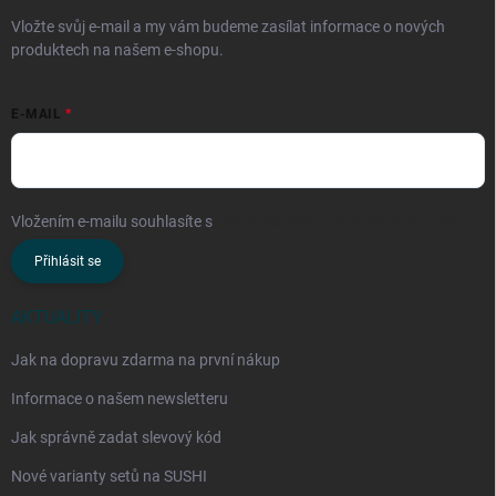
Vložte svůj e-mail a my vám budeme zasílat informace o nových
produktech na našem e-shopu.
E-MAIL
Vložením e-mailu souhlasíte s
podmínkami ochrany osobních údajů
Přihlásit se
AKTUALITY
Jak na dopravu zdarma na první nákup
Informace o našem newsletteru
Jak správně zadat slevový kód
Nové varianty setů na SUSHI