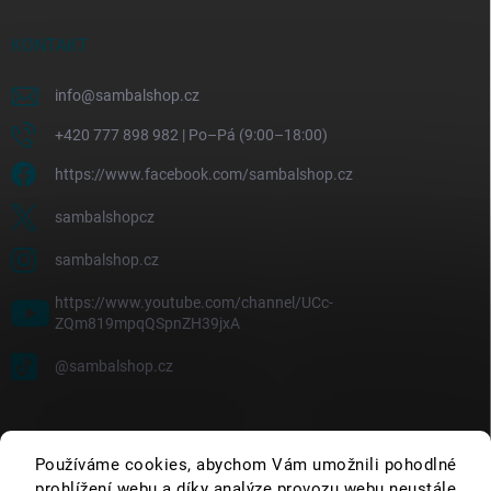
KONTAKT
info
@
sambalshop.cz
+420 777 898 982 | Po–Pá (9:00–18:00)
https://www.facebook.com/sambalshop.cz
sambalshopcz
sambalshop.cz
https://www.youtube.com/channel/UCc-
ZQm819mpqQSpnZH39jxA
@sambalshop.cz
Používáme cookies, abychom Vám umožnili pohodlné
prohlížení webu a díky analýze provozu webu neustále