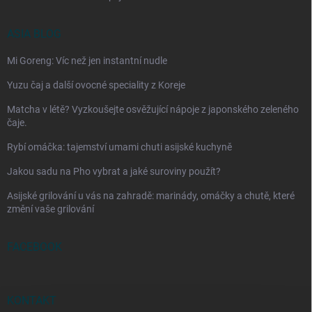
ASIA BLOG
Mi Goreng: Víc než jen instantní nudle
Yuzu čaj a další ovocné speciality z Koreje
Matcha v létě? Vyzkoušejte osvěžující nápoje z japonského zeleného
čaje.
Rybí omáčka: tajemství umami chuti asijské kuchyně
Jakou sadu na Pho vybrat a jaké suroviny použít?
Asijské grilování u vás na zahradě: marinády, omáčky a chutě, které
změní vaše grilování
FACEBOOK
KONTAKT