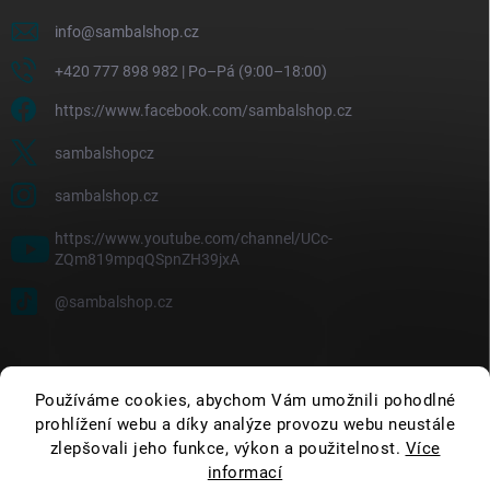
info
@
sambalshop.cz
+420 777 898 982 | Po–Pá (9:00–18:00)
https://www.facebook.com/sambalshop.cz
sambalshopcz
sambalshop.cz
https://www.youtube.com/channel/UCc-
ZQm819mpqQSpnZH39jxA
@sambalshop.cz
Používáme cookies, abychom Vám umožnili pohodlné
prohlížení webu a díky analýze provozu webu neustále
zlepšovali jeho funkce, výkon a použitelnost.
Více
informací