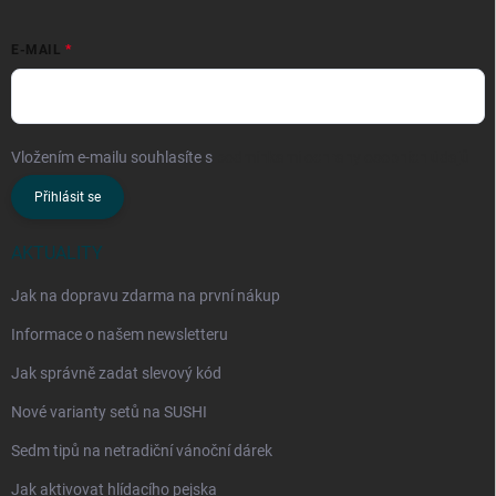
E-MAIL
Vložením e-mailu souhlasíte s
podmínkami ochrany osobních údajů
Přihlásit se
AKTUALITY
Jak na dopravu zdarma na první nákup
Informace o našem newsletteru
Jak správně zadat slevový kód
Nové varianty setů na SUSHI
Sedm tipů na netradiční vánoční dárek
Jak aktivovat hlídacího pejska