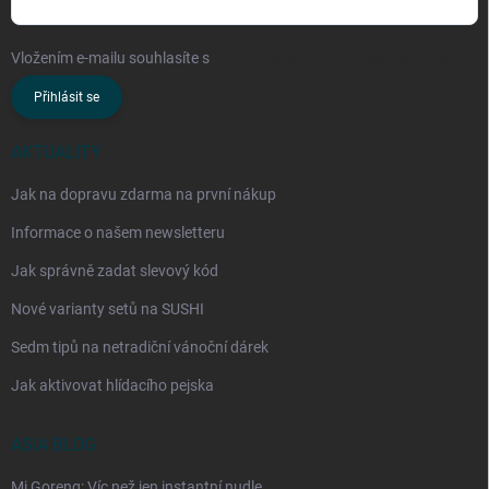
Vložením e-mailu souhlasíte s
podmínkami ochrany osobních údajů
Přihlásit se
AKTUALITY
Jak na dopravu zdarma na první nákup
Informace o našem newsletteru
Jak správně zadat slevový kód
Nové varianty setů na SUSHI
Sedm tipů na netradiční vánoční dárek
Jak aktivovat hlídacího pejska
ASIA BLOG
Mi Goreng: Víc než jen instantní nudle