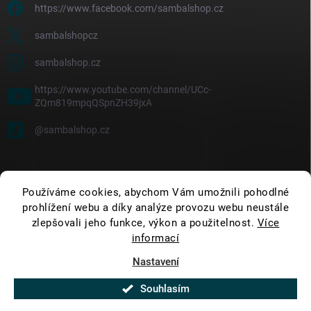
https://www.facebook.com/sambalshop.cz
sambalshopcz
sambalshop.cz
https://www.youtube.com/channel/UCc-
ZQm819mpqQSpnZH39jxA
@sambalshop.cz
Používáme cookies, abychom Vám umožnili pohodlné
prohlížení webu a díky analýze provozu webu neustále
zlepšovali jeho funkce, výkon a použitelnost.
Více
informací
Nastavení
Copyright 2026
SambalShop
. Všechna práva vyhrazena.
Upravit nastavení
cookies
Souhlasím
Vytvořil Shoptet