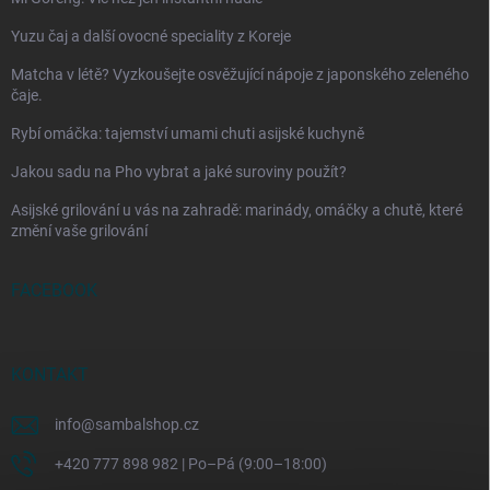
Yuzu čaj a další ovocné speciality z Koreje
Matcha v létě? Vyzkoušejte osvěžující nápoje z japonského zeleného
čaje.
Rybí omáčka: tajemství umami chuti asijské kuchyně
Jakou sadu na Pho vybrat a jaké suroviny použít?
Asijské grilování u vás na zahradě: marinády, omáčky a chutě, které
změní vaše grilování
FACEBOOK
KONTAKT
info
@
sambalshop.cz
+420 777 898 982 | Po–Pá (9:00–18:00)