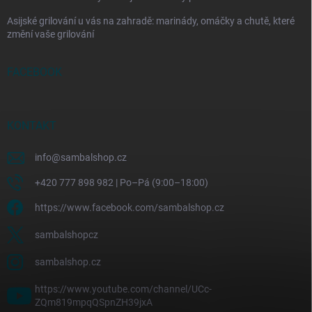
Asijské grilování u vás na zahradě: marinády, omáčky a chutě, které
změní vaše grilování
FACEBOOK
KONTAKT
info
@
sambalshop.cz
+420 777 898 982 | Po–Pá (9:00–18:00)
https://www.facebook.com/sambalshop.cz
sambalshopcz
sambalshop.cz
https://www.youtube.com/channel/UCc-
ZQm819mpqQSpnZH39jxA