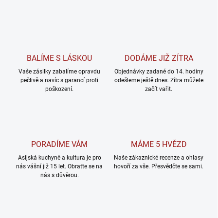
BALÍME S LÁSKOU
DODÁME JIŽ ZÍTRA
Vaše zásilky zabalíme opravdu
Objednávky zadané do 14. hodiny
pečlivě a navíc s garancí proti
odešleme ještě dnes. Zítra můžete
poškození.
začít vařit.
PORADÍME VÁM
MÁME 5 HVĚZD
Asijská kuchyně a kultura je pro
Naše zákaznické recenze a ohlasy
nás vášní již 15 let. Obraťte se na
hovoří za vše. Přesvědčte se sami.
nás s důvěrou.