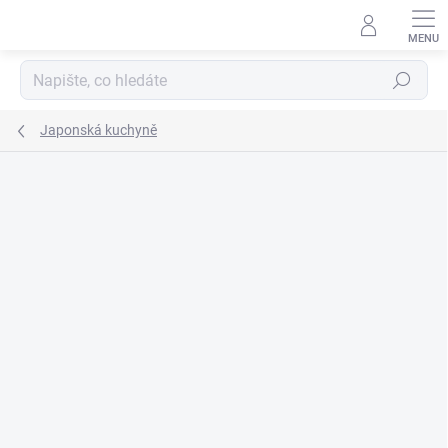
Přejít
na
obsah
Hledat
Japonská kuchyně