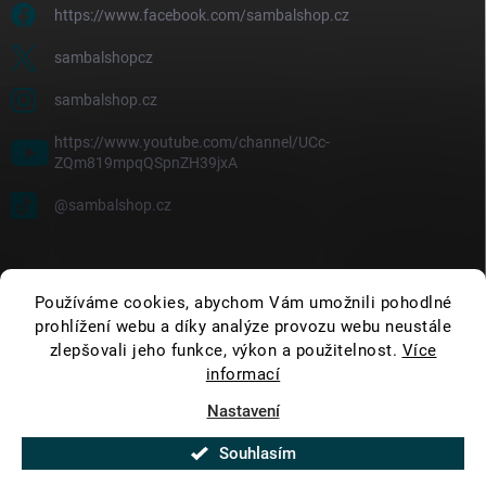
https://www.facebook.com/sambalshop.cz
sambalshopcz
sambalshop.cz
https://www.youtube.com/channel/UCc-
ZQm819mpqQSpnZH39jxA
@sambalshop.cz
Používáme cookies, abychom Vám umožnili pohodlné
prohlížení webu a díky analýze provozu webu neustále
zlepšovali jeho funkce, výkon a použitelnost.
Více
informací
Nastavení
Copyright 2026
SambalShop
. Všechna práva vyhrazena.
Upravit nastavení
cookies
Souhlasím
Vytvořil Shoptet