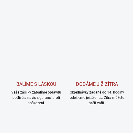
BALÍME S LÁSKOU
DODÁME JIŽ ZÍTRA
Vaše zásilky zabalíme opravdu
Objednávky zadané do 14. hodiny
pečlivě a navíc s garancí proti
odešleme ještě dnes. Zítra můžete
poškození.
začít vařit.