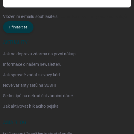
Vložením e-mailu souhlasíte s
podmínkami ochrany osobních údajů
Přihlásit se
AKTUALITY
Jak na dopravu zdarma na první nákup
Informace o našem newsletteru
Jak správně zadat slevový kód
Nové varianty setů na SUSHI
Sedm tipů na netradiční vánoční dárek
Jak aktivovat hlídacího pejska
ASIA BLOG