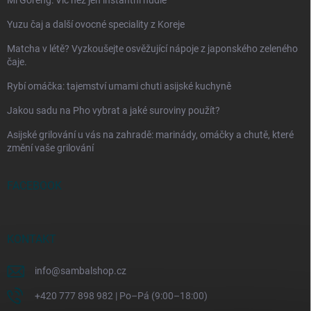
Mi Goreng: Víc než jen instantní nudle
Yuzu čaj a další ovocné speciality z Koreje
Matcha v létě? Vyzkoušejte osvěžující nápoje z japonského zeleného
čaje.
Rybí omáčka: tajemství umami chuti asijské kuchyně
Jakou sadu na Pho vybrat a jaké suroviny použít?
Asijské grilování u vás na zahradě: marinády, omáčky a chutě, které
změní vaše grilování
FACEBOOK
KONTAKT
info
@
sambalshop.cz
+420 777 898 982 | Po–Pá (9:00–18:00)