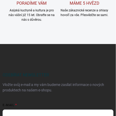
PORADÍME VÁM
MÁME 5 HVĚZD
Asijská kuchyně a kultura je pro
Naše zákaznické recenze a ohlasy
nás vášní již 15 let. Obraťte se na
hovoří za vše. Přesvědčte se sami.
nás s důvěrou.
Z
á
p
a
t
í
ODEBÍRAT NEWSLETTER
Vložte svůj e-mail a my vám budeme zasílat informace o nových
produktech na našem e-shopu.
E-MAIL