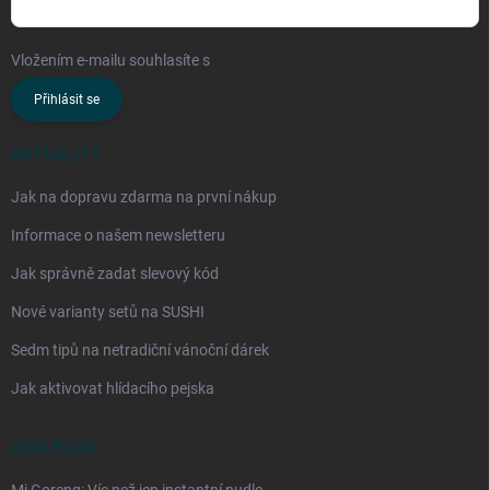
Vložením e-mailu souhlasíte s
podmínkami ochrany osobních údajů
Přihlásit se
AKTUALITY
Jak na dopravu zdarma na první nákup
Informace o našem newsletteru
Jak správně zadat slevový kód
Nové varianty setů na SUSHI
Sedm tipů na netradiční vánoční dárek
Jak aktivovat hlídacího pejska
ASIA BLOG