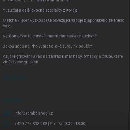
Mi Goreng: Víc než jen instantní nudle
Yuzu čaj a další ovocné speciality z Koreje
Matcha v létě? Vyzkoušejte osvěžující nápoje z japonského zeleného
čaje.
Rybí omáčka: tajemství umami chuti asijské kuchyně
Jakou sadu na Pho vybrat a jaké suroviny použít?
Asijské grilování u vás na zahradě: marinády, omáčky a chutě, které
změní vaše grilování
FACEBOOK
KONTAKT
info
@
sambalshop.cz
+420 777 898 982 | Po–Pá (9:00–18:00)