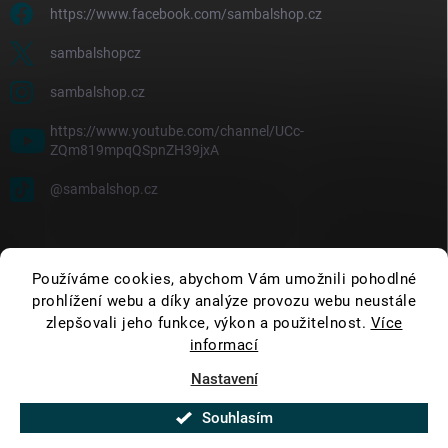
https://www.facebook.com/sambalshop.cz
sambalshopcz
sambalshop.cz
https://www.youtube.com/channel/UCc-
ZQm819mpqQSpnZH39jxA
@sambalshop.cz
Používáme cookies, abychom Vám umožnili pohodlné
prohlížení webu a díky analýze provozu webu neustále
zlepšovali jeho funkce, výkon a použitelnost.
Více
informací
Nastavení
Copyright 2026
SambalShop
. Všechna práva vyhrazena.
Upravit nastavení
cookies
Souhlasím
Vytvořil Shoptet