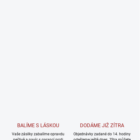
BALÍME S LÁSKOU
DODÁME JIŽ ZÍTRA
Vaše zásilky zabalíme opravdu
Objednávky zadané do 14. hodiny
pečlivě a navíc s garancí proti
odešleme ještě dnes. Zítra můžete