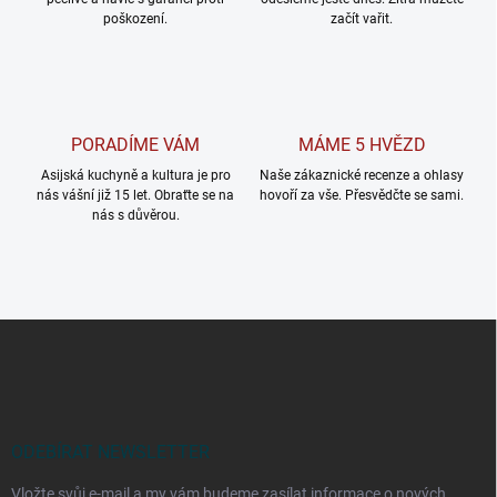
poškození.
začít vařit.
PORADÍME VÁM
MÁME 5 HVĚZD
Asijská kuchyně a kultura je pro
Naše zákaznické recenze a ohlasy
nás vášní již 15 let. Obraťte se na
hovoří za vše. Přesvědčte se sami.
nás s důvěrou.
Z
á
p
a
t
í
ODEBÍRAT NEWSLETTER
Vložte svůj e-mail a my vám budeme zasílat informace o nových