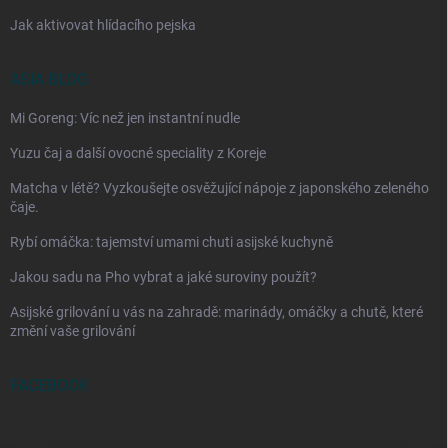
Jak aktivovat hlídacího pejska
ASIA BLOG
Mi Goreng: Víc než jen instantní nudle
Yuzu čaj a další ovocné speciality z Koreje
Matcha v létě? Vyzkoušejte osvěžující nápoje z japonského zeleného
čaje.
Rybí omáčka: tajemství umami chuti asijské kuchyně
Jakou sadu na Pho vybrat a jaké suroviny použít?
Asijské grilování u vás na zahradě: marinády, omáčky a chutě, které
změní vaše grilování
FACEBOOK