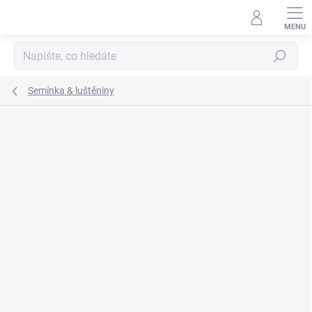
Přejít
na
obsah
Hledat
Semínka & luštěniny