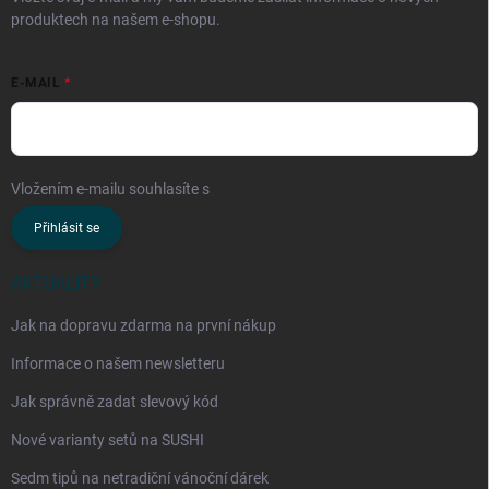
produktech na našem e-shopu.
E-MAIL
Vložením e-mailu souhlasíte s
podmínkami ochrany osobních údajů
Přihlásit se
AKTUALITY
Jak na dopravu zdarma na první nákup
Informace o našem newsletteru
Jak správně zadat slevový kód
Nové varianty setů na SUSHI
Sedm tipů na netradiční vánoční dárek