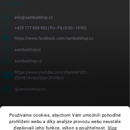
KONTAKT
info
@
sambalshop.cz
+420 777 898 982 | Po–Pá (9:00–18:00)
https://www.facebook.com/sambalshop.cz
sambalshopcz
sambalshop.cz
https://www.youtube.com/channel/UCc-
ZQm819mpqQSpnZH39jxA
@sambalshop.cz
Používáme cookies, abychom Vám umožnili pohodlné
prohlížení webu a díky analýze provozu webu neustále
zlepšovali jeho funkce, výkon a použitelnost.
Více