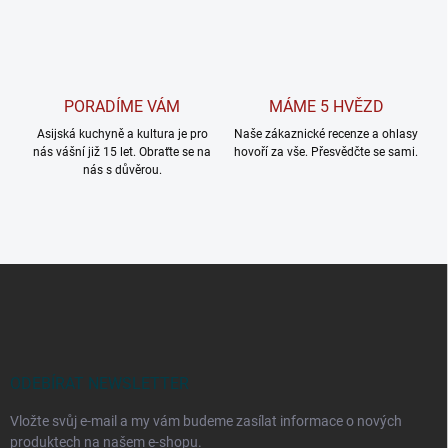
PORADÍME VÁM
MÁME 5 HVĚZD
Asijská kuchyně a kultura je pro
Naše zákaznické recenze a ohlasy
nás vášní již 15 let. Obraťte se na
hovoří za vše. Přesvědčte se sami.
nás s důvěrou.
Z
á
p
a
t
í
ODEBÍRAT NEWSLETTER
Vložte svůj e-mail a my vám budeme zasílat informace o nových
produktech na našem e-shopu.