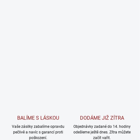
BALÍME S LÁSKOU
DODÁME JIŽ ZÍTRA
Vaše zásilky zabalíme opravdu
Objednávky zadané do 14. hodiny
pečlivě a navíc s garancí proti
odešleme ještě dnes. Zítra můžete
poškození.
začít vařit.