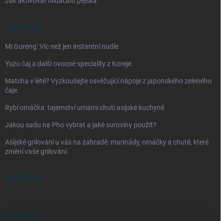
Jak aktivovat hlídacího pejska
ASIA BLOG
Mi Goreng: Víc než jen instantní nudle
Yuzu čaj a další ovocné speciality z Koreje
Matcha v létě? Vyzkoušejte osvěžující nápoje z japonského zeleného
čaje.
Rybí omáčka: tajemství umami chuti asijské kuchyně
Jakou sadu na Pho vybrat a jaké suroviny použít?
Asijské grilování u vás na zahradě: marinády, omáčky a chutě, které
změní vaše grilování
FACEBOOK
KONTAKT