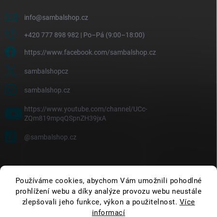
info
@
sambalshop.cz
+420 777 898 982 | Po–Pá (9:00–18:00)
https://www.facebook.com/sambalshop.cz
sambalshopcz
sambalshop.cz
https://www.youtube.com/channel/UCc-
ZQm819mpqQSpnZH39jxA
@sambalshop.cz
Používáme cookies, abychom Vám umožnili pohodlné
prohlížení webu a díky analýze provozu webu neustále
zlepšovali jeho funkce, výkon a použitelnost.
Více
informací