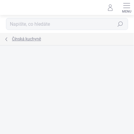
Přejít
na
obsah
Hledat
Čínská kuchyně