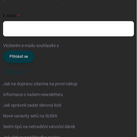
E-MAIL
Vložením e-mailu souhlasíte s
podmínkami ochrany osobních údajů
Přihlásit se
AKTUALITY
Jak na dopravu zdarma na první nákup
Informace o našem newsletteru
Jak správně zadat slevový kód
Nové varianty setů na SUSHI
Sedm tipů na netradiční vánoční dárek