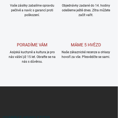
Vaše zásilky zabalíme opravdu
Objednávky zadané do 14. hodiny
pečlivě a navíc s garancí proti
odešleme ještě dnes. Zítra můžete
poškození.
začít vařit.
PORADÍME VÁM
MÁME 5 HVĚZD
Asijská kuchyně a kultura je pro
Naše zákaznické recenze a ohlasy
nás vášní již 15 let. Obraťte se na
hovoří za vše. Přesvědčte se sami.
nás s důvěrou.
Z
á
p
a
t
ODEBÍRAT NEWSLETTER