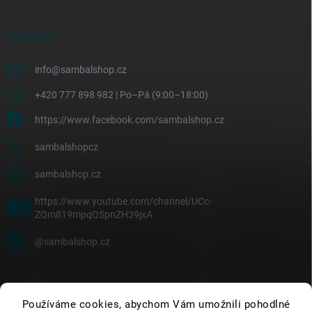
KONTAKT
info
@
sambalshop.cz
+420 777 898 982 | Po–Pá (9:00–18:00)
https://www.facebook.com/sambalshop.cz
sambalshopcz
sambalshop.cz
https://www.youtube.com/channel/UCc-
ZQm819mpqQSpnZH39jxA
@sambalshop.cz
Používáme cookies, abychom Vám umožnili pohodlné