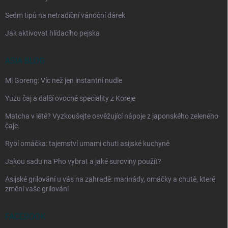
Sedm tipů na netradiční vánoční dárek
Jak aktivovat hlídacího pejska
ASIA BLOG
Mi Goreng: Víc než jen instantní nudle
Yuzu čaj a další ovocné speciality z Koreje
Matcha v létě? Vyzkoušejte osvěžující nápoje z japonského zeleného
čaje.
Rybí omáčka: tajemství umami chuti asijské kuchyně
Jakou sadu na Pho vybrat a jaké suroviny použít?
Asijské grilování u vás na zahradě: marinády, omáčky a chutě, které
změní vaše grilování
FACEBOOK