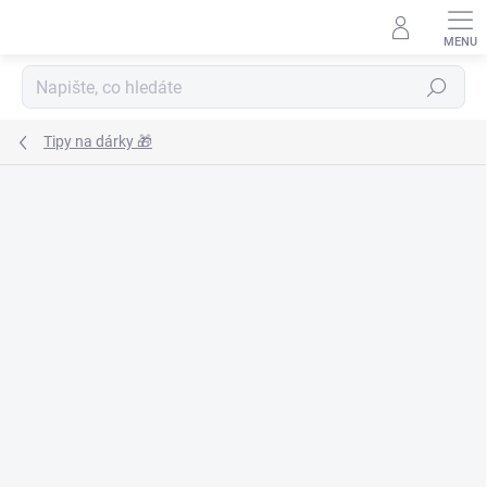
Přejít
na
obsah
Hledat
Tipy na dárky 🎁