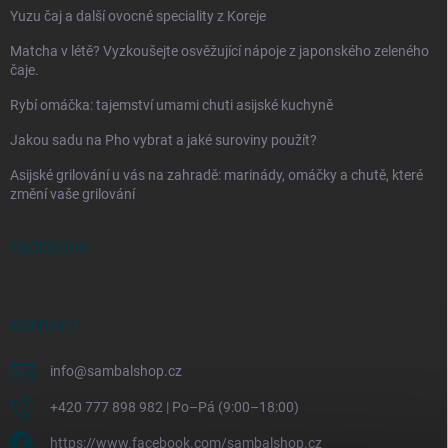
Yuzu čaj a další ovocné speciality z Koreje
Matcha v létě? Vyzkoušejte osvěžující nápoje z japonského zeleného
čaje.
Rybí omáčka: tajemství umami chuti asijské kuchyně
Jakou sadu na Pho vybrat a jaké suroviny použít?
Asijské grilování u vás na zahradě: marinády, omáčky a chutě, které
změní vaše grilování
FACEBOOK
KONTAKT
info
@
sambalshop.cz
+420 777 898 982 | Po–Pá (9:00–18:00)
https://www.facebook.com/sambalshop.cz