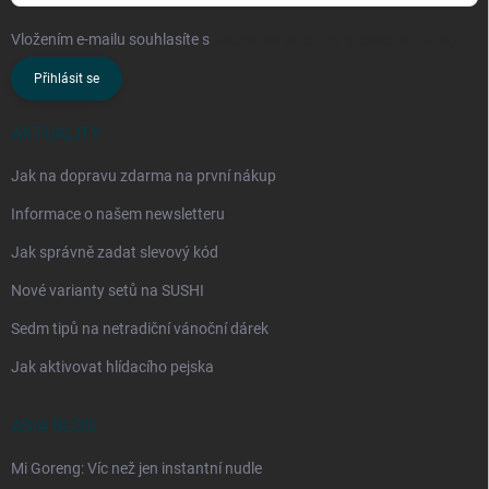
Vložením e-mailu souhlasíte s
podmínkami ochrany osobních údajů
Přihlásit se
AKTUALITY
Jak na dopravu zdarma na první nákup
Informace o našem newsletteru
Jak správně zadat slevový kód
Nové varianty setů na SUSHI
Sedm tipů na netradiční vánoční dárek
Jak aktivovat hlídacího pejska
ASIA BLOG
Mi Goreng: Víc než jen instantní nudle