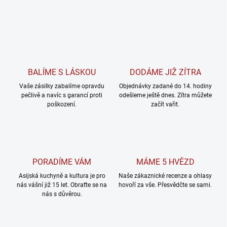
BALÍME S LÁSKOU
DODÁME JIŽ ZÍTRA
Vaše zásilky zabalíme opravdu
Objednávky zadané do 14. hodiny
pečlivě a navíc s garancí proti
odešleme ještě dnes. Zítra můžete
poškození.
začít vařit.
PORADÍME VÁM
MÁME 5 HVĚZD
Asijská kuchyně a kultura je pro
Naše zákaznické recenze a ohlasy
nás vášní již 15 let. Obraťte se na
hovoří za vše. Přesvědčte se sami.
nás s důvěrou.