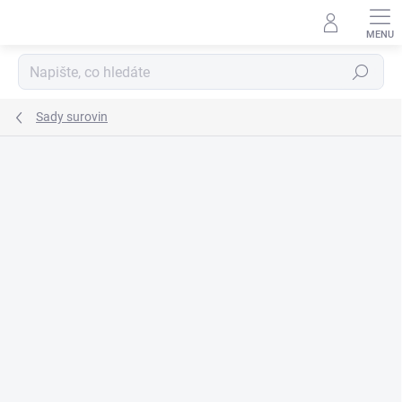
Přejít
na
obsah
Hledat
Sady surovin