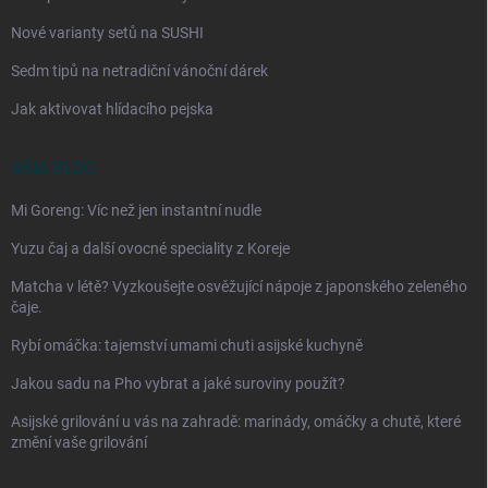
Nové varianty setů na SUSHI
Sedm tipů na netradiční vánoční dárek
Jak aktivovat hlídacího pejska
ASIA BLOG
Mi Goreng: Víc než jen instantní nudle
Yuzu čaj a další ovocné speciality z Koreje
Matcha v létě? Vyzkoušejte osvěžující nápoje z japonského zeleného
čaje.
Rybí omáčka: tajemství umami chuti asijské kuchyně
Jakou sadu na Pho vybrat a jaké suroviny použít?
Asijské grilování u vás na zahradě: marinády, omáčky a chutě, které
změní vaše grilování