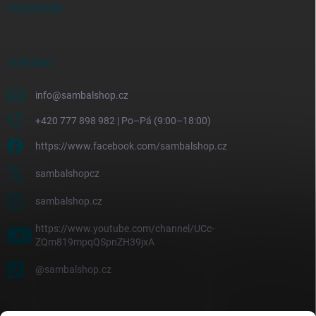
FACEBOOK
KONTAKT
info
@
sambalshop.cz
+420 777 898 982 | Po–Pá (9:00–18:00)
https://www.facebook.com/sambalshop.cz
sambalshopcz
sambalshop.cz
https://www.youtube.com/channel/UCc-
ZQm819mpqQSpnZH39jxA
@sambalshop.cz