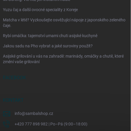
Yuzu čaj a další ovocné speciality z Koreje
Matcha v létě? Vyzkoušejte osvěžující nápoje z japonského zeleného
čaje.
Rybí omáčka: tajemství umami chuti asijské kuchyně
Jakou sadu na Pho vybrat a jaké suroviny použít?
Asijské grilování u vás na zahradě: marinády, omáčky a chutě, které
změní vaše grilování
FACEBOOK
KONTAKT
info
@
sambalshop.cz
+420 777 898 982 | Po–Pá (9:00–18:00)