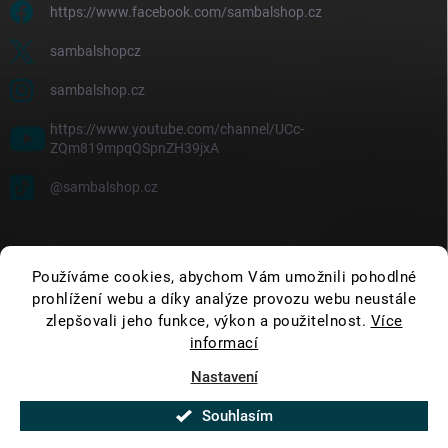
https://www.facebook.com/sambalshop.cz
sambalshopcz
sambalshop.cz
https://www.youtube.com/channel/UCc-
ZQm819mpqQSpnZH39jxA
@sambalshop.cz
Používáme cookies, abychom Vám umožnili pohodlné
prohlížení webu a díky analýze provozu webu neustále
zlepšovali jeho funkce, výkon a použitelnost.
Více
informací
Nastavení
Copyright 2026
SambalShop
. Všechna práva vyhrazena.
Upravit nastavení
cookies
Souhlasím
Vytvořil Shoptet