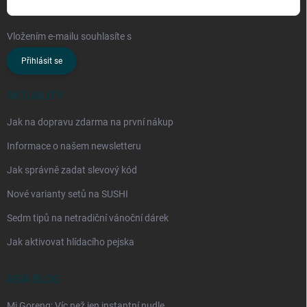
Vložením e-mailu souhlasíte s
podmínkami ochrany osobních údajů
Přihlásit se
AKTUALITY
Jak na dopravu zdarma na první nákup
Informace o našem newsletteru
Jak správně zadat slevový kód
Nové varianty setů na SUSHI
Sedm tipů na netradiční vánoční dárek
Jak aktivovat hlídacího pejska
ASIA BLOG
Mi Goreng: Víc než jen instantní nudle