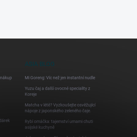
ASIA BLOG
 nákup
Mi Goreng: Víc než jen instantní nudle
Yuzu čaj a další ovocné speciality z
Koreje
Matcha v létě? Vyzkoušejte osvěžující
nápoje z japonského zeleného čaje.
 dárek
Rybí omáčka: tajemství umami chuti
asijské kuchyně