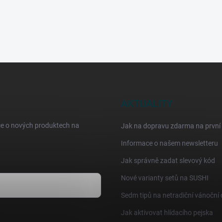
AKTUALITY
ce o nových produktech na
Jak na dopravu zdarma na první
Informace o našem newsletteru
Jak správně zadat slevový kód
Nové varianty setů na SUSHI
Sedm tipů na netradiční vánoční
sobních údajů
Jak aktivovat hlídacího pejska