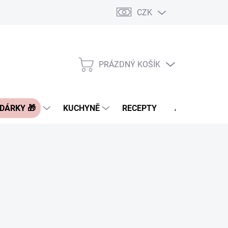
CZK
Pravidla řazení nabídek zboží
FAQ - často kladené otázky
Slevo
PRÁZDNÝ KOŠÍK
NÁKUPNÍ
KOŠÍK
 DÁRKY 🎁
KUCHYNĚ
RECEPTY
ASIA BLOG