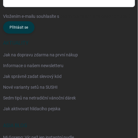
Vložením e-mailu souhlasíte s
podmínkami ochrany osobních údajů
Přihlásit se
AKTUALITY
Jak na dopravu zdarma na první nákup
Informace o našem newsletteru
Jak správně zadat slevový kód
Nové varianty setů na SUSHI
Sedm tipů na netradiční vánoční dárek
Jak aktivovat hlídacího pejska
ASIA BLOG
Mi Goreng: Víc než jen instantní nudle