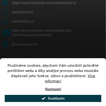
https://www.facebook.com/sambalshop.cz
sambalshopcz
sambalshop.cz
https://www.youtube.com/channel/UCc-
ZQm819mpqQSpnZH39jxA
@sambalshop.cz
Používáme cookies, abychom Vám umožnili pohodlné
prohlížení webu a díky analýze provozu webu neustále
zlepšovali jeho funkce, výkon a použitelnost.
Více
informací
Nastavení
Copyright 2026
SambalShop
. Všechna práva vyhrazena.
Upravit nastavení
cookies
Souhlasím
Vytvořil Shoptet