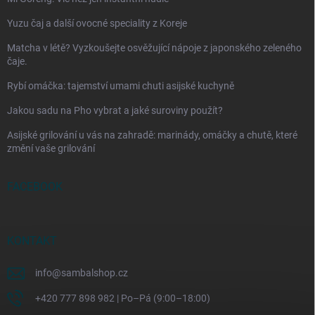
Yuzu čaj a další ovocné speciality z Koreje
Matcha v létě? Vyzkoušejte osvěžující nápoje z japonského zeleného
čaje.
Rybí omáčka: tajemství umami chuti asijské kuchyně
Jakou sadu na Pho vybrat a jaké suroviny použít?
Asijské grilování u vás na zahradě: marinády, omáčky a chutě, které
změní vaše grilování
FACEBOOK
KONTAKT
info
@
sambalshop.cz
+420 777 898 982 | Po–Pá (9:00–18:00)