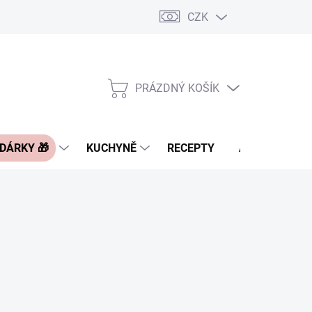
CZK
Pravidla řazení nabídek zboží
FAQ - často kladené otázky
Slevo
PRÁZDNÝ KOŠÍK
NÁKUPNÍ
KOŠÍK
 DÁRKY 🎁
KUCHYNĚ
RECEPTY
ASIA BLOG