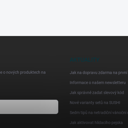
AKTUALITY
ce o nových produktech na
Jak na dopravu zdarma na první
Informace o našem newsletteru
Jak správně zadat slevový kód
Nové varianty setů na SUSHI
Sedm tipů na netradiční vánoční
sobních údajů
Jak aktivovat hlídacího pejska