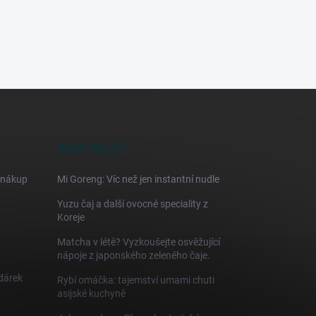
ASIA BLOG
 nákup
Mi Goreng: Víc než jen instantní nudle
Yuzu čaj a další ovocné speciality z
Koreje
Matcha v létě? Vyzkoušejte osvěžující
nápoje z japonského zeleného čaje.
 dárek
Rybí omáčka: tajemství umami chuti
asijské kuchyně