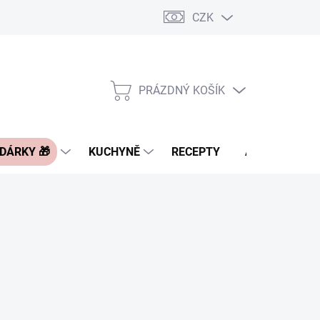
CZK
Pravidla řazení nabídek zboží
FAQ - často kladené otázky
Slevo
PRÁZDNÝ KOŠÍK
NÁKUPNÍ
KOŠÍK
 DÁRKY 🎁
KUCHYNĚ
RECEPTY
ASIA BLOG