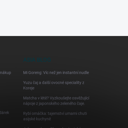
ASIA BLOG
 nákup
Mi Goreng: Víc než jen instantní nudle
Yuzu čaj a další ovocné speciality z
Koreje
Matcha v létě? Vyzkoušejte osvěžující
nápoje z japonského zeleného čaje.
 dárek
Rybí omáčka: tajemství umami chuti
asijské kuchyně