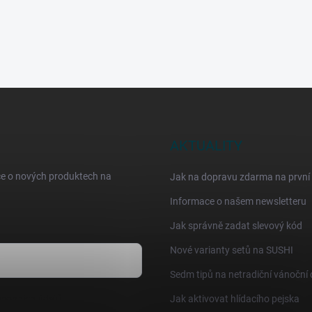
AKTUALITY
ce o nových produktech na
Jak na dopravu zdarma na první
Informace o našem newsletteru
Jak správně zadat slevový kód
Nové varianty setů na SUSHI
Sedm tipů na netradiční vánoční
sobních údajů
Jak aktivovat hlídacího pejska