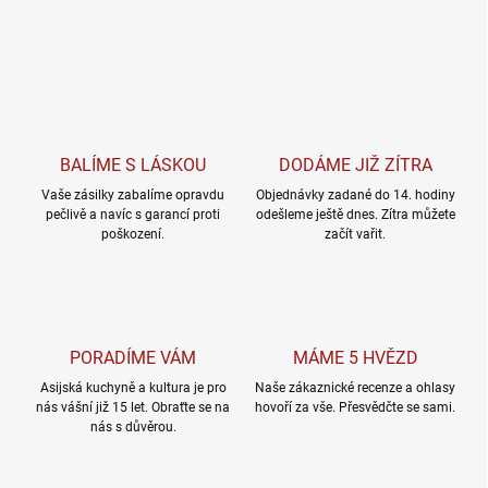
BALÍME S LÁSKOU
DODÁME JIŽ ZÍTRA
Vaše zásilky zabalíme opravdu
Objednávky zadané do 14. hodiny
pečlivě a navíc s garancí proti
odešleme ještě dnes. Zítra můžete
poškození.
začít vařit.
PORADÍME VÁM
MÁME 5 HVĚZD
Asijská kuchyně a kultura je pro
Naše zákaznické recenze a ohlasy
nás vášní již 15 let. Obraťte se na
hovoří za vše. Přesvědčte se sami.
nás s důvěrou.