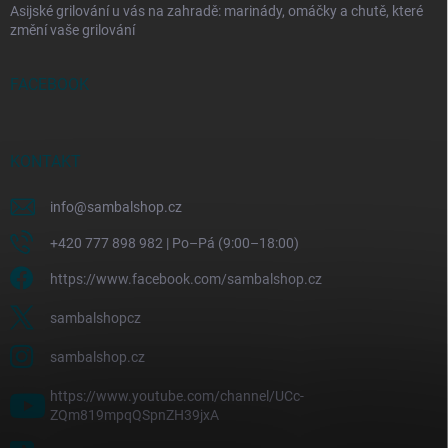
Asijské grilování u vás na zahradě: marinády, omáčky a chutě, které
změní vaše grilování
FACEBOOK
KONTAKT
info
@
sambalshop.cz
+420 777 898 982 | Po–Pá (9:00–18:00)
https://www.facebook.com/sambalshop.cz
sambalshopcz
sambalshop.cz
https://www.youtube.com/channel/UCc-
ZQm819mpqQSpnZH39jxA