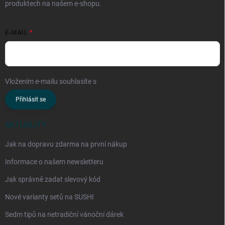
produktech na našem e-shopu.
E-MAIL
Vložením e-mailu souhlasíte s
podmínkami ochrany osobních údajů
Přihlásit se
AKTUALITY
Jak na dopravu zdarma na první nákup
Informace o našem newsletteru
Jak správně zadat slevový kód
Nové varianty setů na SUSHI
Sedm tipů na netradiční vánoční dárek