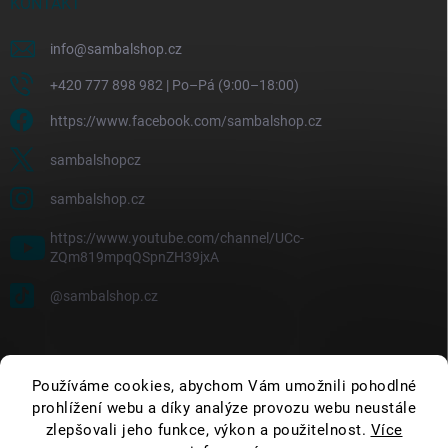
KONTAKT
info
@
sambalshop.cz
+420 777 898 982 | Po–Pá (9:00–18:00)
https://www.facebook.com/sambalshop.cz
sambalshopcz
sambalshop.cz
https://www.youtube.com/channel/UCc-
ZQm819mpqQSpnZH39jxA
@sambalshop.cz
Používáme cookies, abychom Vám umožnili pohodlné
prohlížení webu a díky analýze provozu webu neustále
zlepšovali jeho funkce, výkon a použitelnost.
Více