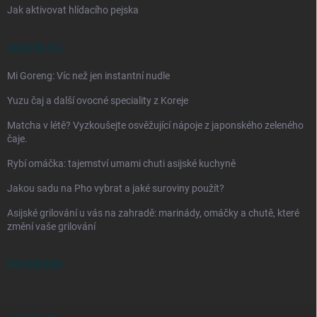
Jak aktivovat hlídacího pejska
ASIA BLOG
Mi Goreng: Víc než jen instantní nudle
Yuzu čaj a další ovocné speciality z Koreje
Matcha v létě? Vyzkoušejte osvěžující nápoje z japonského zeleného
čaje.
Rybí omáčka: tajemství umami chuti asijské kuchyně
Jakou sadu na Pho vybrat a jaké suroviny použít?
Asijské grilování u vás na zahradě: marinády, omáčky a chutě, které
změní vaše grilování
FACEBOOK