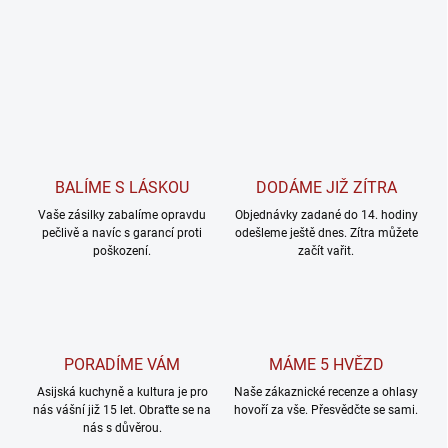
BALÍME S LÁSKOU
DODÁME JIŽ ZÍTRA
Vaše zásilky zabalíme opravdu
Objednávky zadané do 14. hodiny
pečlivě a navíc s garancí proti
odešleme ještě dnes. Zítra můžete
poškození.
začít vařit.
PORADÍME VÁM
MÁME 5 HVĚZD
Asijská kuchyně a kultura je pro
Naše zákaznické recenze a ohlasy
nás vášní již 15 let. Obraťte se na
hovoří za vše. Přesvědčte se sami.
nás s důvěrou.