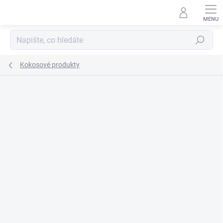
Přejít
na
obsah
Hledat
Kokosové produkty