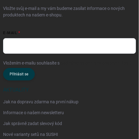
Vložte svůj e-mail a my vám budeme zasílat informace o nových
produktech na našem e-shopu.
E-MAIL
Vložením e-mailu souhlasíte s
podmínkami ochrany osobních údajů
Přihlásit se
AKTUALITY
Jak na dopravu zdarma na první nákup
Informace o našem newsletteru
Jak správně zadat slevový kód
Nové varianty setů na SUSHI