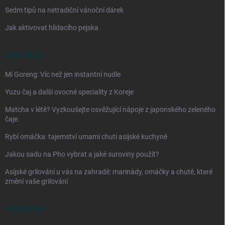
Sedm tipů na netradiční vánoční dárek
Jak aktivovat hlídacího pejska
ASIA BLOG
Mi Goreng: Víc než jen instantní nudle
Yuzu čaj a další ovocné speciality z Koreje
Matcha v létě? Vyzkoušejte osvěžující nápoje z japonského zeleného
čaje.
Rybí omáčka: tajemství umami chuti asijské kuchyně
Jakou sadu na Pho vybrat a jaké suroviny použít?
Asijské grilování u vás na zahradě: marinády, omáčky a chutě, které
změní vaše grilování
FACEBOOK