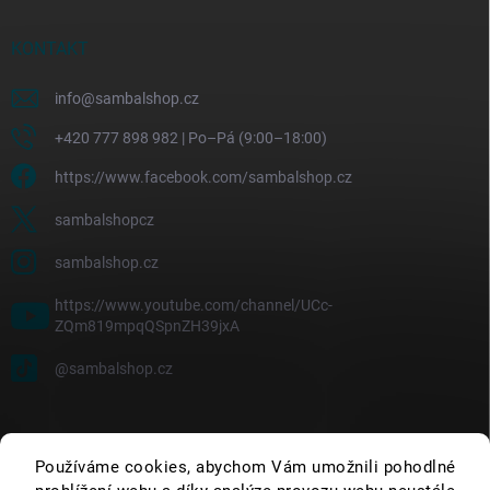
KONTAKT
info
@
sambalshop.cz
+420 777 898 982 | Po–Pá (9:00–18:00)
https://www.facebook.com/sambalshop.cz
sambalshopcz
sambalshop.cz
https://www.youtube.com/channel/UCc-
ZQm819mpqQSpnZH39jxA
@sambalshop.cz
Používáme cookies, abychom Vám umožnili pohodlné