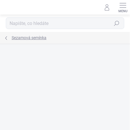
Přejít
na
obsah
Hledat
Sezamová semínka