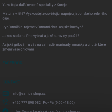
Yuzu čaj a další ovocné speciality z Koreje
Matcha v létě? Vyzkoušejte osvěžující nápoje z japonského zeleného
čaje.
Rybí omáčka: tajemství umami chuti asijské kuchyně
Jakou sadu na Pho vybrat a jaké suroviny použít?
Asijské grilování u vás na zahradě: marinády, omáčky a chutě, které
změní vaše grilování
FACEBOOK
KONTAKT
info
@
sambalshop.cz
+420 777 898 982 | Po–Pá (9:00–18:00)
https://www.facebook.com/sambalshop.cz