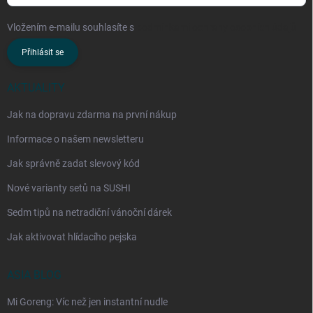
Vložením e-mailu souhlasíte s
podmínkami ochrany osobních údajů
Přihlásit se
AKTUALITY
Jak na dopravu zdarma na první nákup
Informace o našem newsletteru
Jak správně zadat slevový kód
Nové varianty setů na SUSHI
Sedm tipů na netradiční vánoční dárek
Jak aktivovat hlídacího pejska
ASIA BLOG
Mi Goreng: Víc než jen instantní nudle