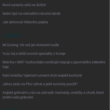
Nové varianty setů na SUSHI
Sedm tipů na netradiční vánoční dárek
Jak aktivovat hlídacího pejska
ASIA BLOG
Mi Goreng: Víc než jen instantní nudle
Yuzu čaj a další ovocné speciality z Koreje
Matcha v létě? Vyzkoušejte osvěžující nápoje z japonského zeleného
čaje.
Rybí omáčka: tajemství umami chuti asijské kuchyně
Jakou sadu na Pho vybrat a jaké suroviny použít?
Asijské grilování u vás na zahradě: marinády, omáčky a chutě, které
změní vaše grilování