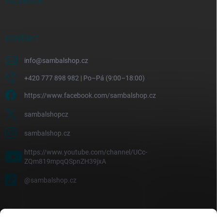
FACEBOOK
KONTAKT
info
@
sambalshop.cz
+420 777 898 982 | Po–Pá (9:00–18:00)
https://www.facebook.com/sambalshop.cz
sambalshopcz
sambalshop.cz
https://www.youtube.com/channel/UCc-
ZQm819mpqQSpnZH39jxA
@sambalshop.cz