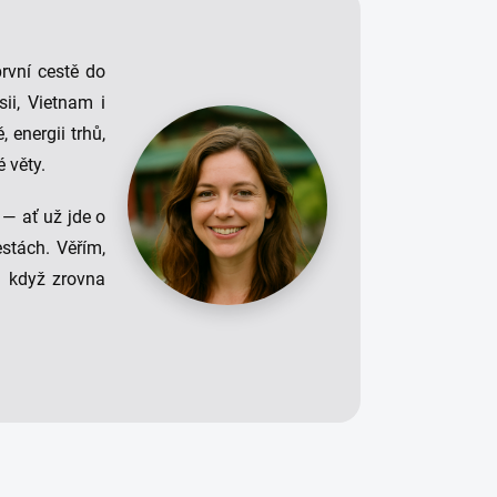
rvní cestě do
ii, Vietnam i
 energii trhů,
é věty.
— ať už jde o
estách. Věřím,
 i když zrovna