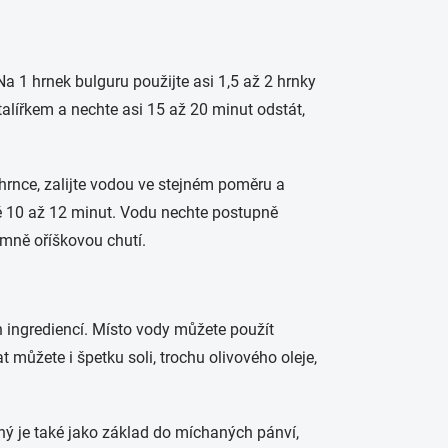
a 1 hrnek bulguru použijte asi 1,5 až 2 hrnky
o talířkem a nechte asi 15 až 20 minut odstát,
hrnce, zalijte vodou ve stejném poměru a
žně 10 až 12 minut. Vodu nechte postupně
emně oříškovou chutí.
h ingrediencí. Místo vody můžete použít
 můžete i špetku soli, trochu olivového oleje,
ný je také jako základ do míchaných pánví,