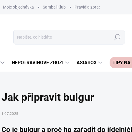
Moje objednávka
Sambal Klub
Pravidla zpracování recenzí
Hledat
NEPOTRAVINOVÉ ZBOŽÍ
ASIABOX
TIPY NA
Jak připravit bulgur
1.07.2025
Co je bulgur a proč ho zařadit do jídelníč