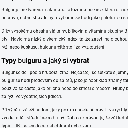
Bulgur je předvařená, nalámaná celozrnná pšenice, která si získ
přípravu, dobře stravitelný a výborně se hodí jako příloha, do sa
Díky vysokému obsahu vlákniny, bílkovin a vitamínů skupiny B 
styl. Navíc má nízký glykemický index, takže zasytí na dlouhou
rýži nebo kuskusu, bulgur určitě stojí za vyzkoušení.
Typy bulguru a jaký si vybrat
Bulgur se dělí podle hrubosti zrna. Nejčastěji se setkáte s j
bulgur se hodí především do salátů, jako je například známý tab
používá se často jako příloha nebo do směsí s masem. Hrubý bu
za rýži ve vydatnějších jídlech.
Při výběru záleží na tom, jaký pokrm chcete připravit. Na rychl
zvolte raději střední nebo hrubý. Dobrou zprávou je, že základn
typů – liší se jen doba nabobtnání nebo varu.