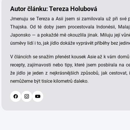
Autor článku: Tereza Holubová
Jmenuju se Tereza a Asii jsem si zamilovala už při své p
Thajska. Od té doby jsem procestovala Indonésii, Malajs
Japonsko — a pokaždé mě okouzlila jinak. Miluju její vůně,
úsměvy lidí i to, jak jídlo dokáže vyprávět příběhy bez jedin
V článcích se snažím přenést kousek Asie až k vám domů 
recepty, zajímavosti nebo tipy, které jsem posbírala na c
že jídlo je jeden z nejkrásnějších způsobů, jak cestovat,
nemůžeme být tisíce kilometrů daleko.