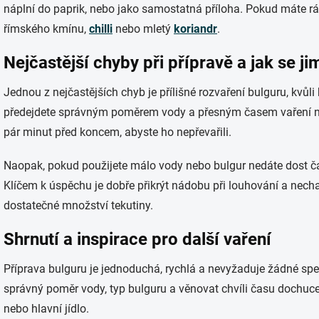
náplní do paprik, nebo jako samostatná příloha. Pokud máte rád
římského kmínu,
chilli
nebo mletý
koriandr
.
Nejčastější chyby při přípravě a jak se j
Jednou z nejčastějších chyb je přílišné rozvaření bulguru, kvů
předejdete správným poměrem vody a přesným časem vaření neb
pár minut před koncem, abyste ho nepřevařili.
Naopak, pokud použijete málo vody nebo bulgur nedáte dost ča
Klíčem k úspěchu je dobře přikrýt nádobu při louhování a nech
dostatečné množství tekutiny.
Shrnutí a inspirace pro další vaření
Příprava bulguru je jednoduchá, rychlá a nevyžaduje žádné spe
správný poměr vody, typ bulguru a věnovat chvíli času dochuc
nebo hlavní jídlo.