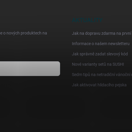
AKTUALITY
ce o nových produktech na
Jak na dopravu zdarma na první
Informace o našem newsletteru
Jak správně zadat slevový kód
Nové varianty setů na SUSHI
Sedm tipů na netradiční vánoční
sobních údajů
Jak aktivovat hlídacího pejska