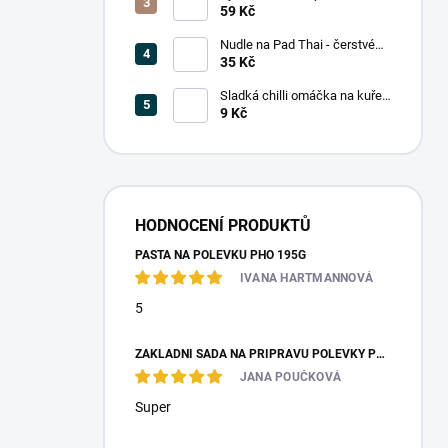
(5 mm) 375g
59 Kč
Nudle na Pad Thai - čerstvé
200g
35 Kč
Sladká chilli omáčka na kuře
14ml (jednoporcové balení)
9 Kč
HODNOCENÍ PRODUKTŮ
PASTA NA POLÉVKU PHO 195G
IVANA HARTMANNOVÁ
5
ZÁKLADNÍ SADA NA PŘÍPRAVU POLÉVKY PHO
JANA POUČKOVÁ
Super