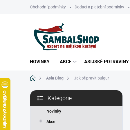
Přejít
Obchodní podmínky
Dodací a platební podmínky
na
obsah
NOVINKY
AKCE
ASIJSKÉ POTRAVINY
Domů
Asia Blog
Jak připravit bulgur
P
Kategorie
o
Přeskočit
s
kategorie
t
Novinky
r
Akce
a