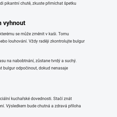
i pikantní chutě, zkuste přimíchat špetku
im vyhnout
li kterému se může změnit v kaši. Tomu
o louhování. Vždy raději zkontrolujte bulgur
su na nabobtnání, zůstane tvrdý a suchý.
at bulgur odpočinout, dokud nenasaje
ciální kuchařské dovednosti. Stačí znát
ení. Výsledkem bude chutná a zdravá příloha