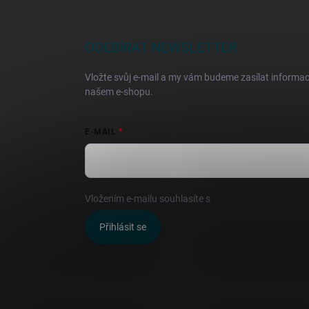
á
p
a
ODEBÍRAT NEWSLETTER
t
í
Vložte svůj e-mail a my vám budeme zasílat informa
našem e-shopu.
E-MAIL
Vložením e-mailu souhlasíte s
podmínkami ochrany o
Přihlásit se