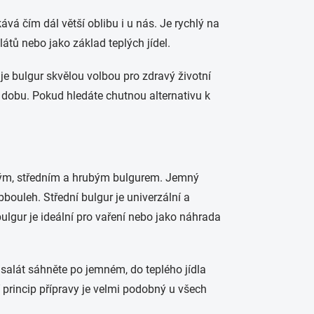
ává čím dál větší oblibu i u nás. Je rychlý na
látů nebo jako základ teplých jídel.
je bulgur skvělou volbou pro zdravý životní
 dobu. Pokud hledáte chutnou alternativu k
emným, středním a hrubým bulgurem. Jemný
bouleh. Střední bulgur je univerzální a
lgur je ideální pro vaření nebo jako náhrada
ý salát sáhněte po jemném, do teplého jídla
í princip přípravy je velmi podobný u všech