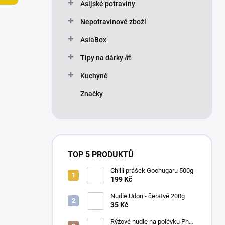
n
Asijské potraviny
n
Nepotravinové zboží
í
p
AsiaBox
a
n
Tipy na dárky 🎁
e
Kuchyně
l
Značky
TOP 5 PRODUKTŮ
Chilli prášek Gochugaru 500g
199 Kč
Nudle Udon - čerstvé 200g
35 Kč
Rýžové nudle na polévku Pho