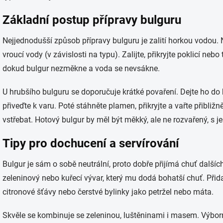
Základní postup přípravy bulguru
Nejjednodušší způsob přípravy bulguru je zalití horkou vodou. N
vroucí vody (v závislosti na typu). Zalijte, přikryjte poklicí neb
dokud bulgur nezměkne a voda se nevsákne.
U hrubšího bulguru se doporučuje krátké povaření. Dejte ho do 
přiveďte k varu. Poté stáhněte plamen, přikryjte a vařte přibli
vstřebat. Hotový bulgur by měl být měkký, ale ne rozvařený, s j
Tipy pro dochucení a servírování
Bulgur je sám o sobě neutrální, proto dobře přijímá chuť dalšíc
zeleninový nebo kuřecí vývar, který mu dodá bohatší chuť. Přidat
citronové šťávy nebo čerstvé bylinky jako petržel nebo máta.
Skvěle se kombinuje se zeleninou, luštěninami i masem. Výbor