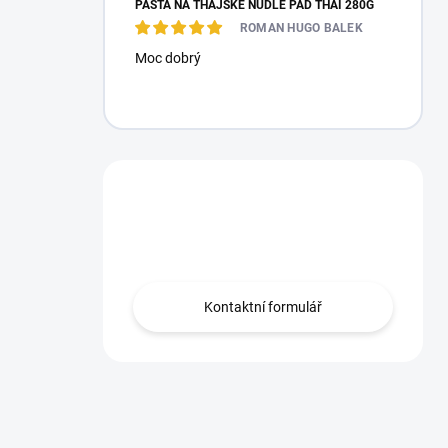
PASTA NA THAJSKÉ NUDLE PAD THAI 280G
ROMAN HUGO BALEK
Moc dobrý
Máte otázku?
Obraťte se na nás.
Kontaktní formulář