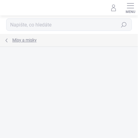
Přejít
na
obsah
Hledat
Mísy a misky