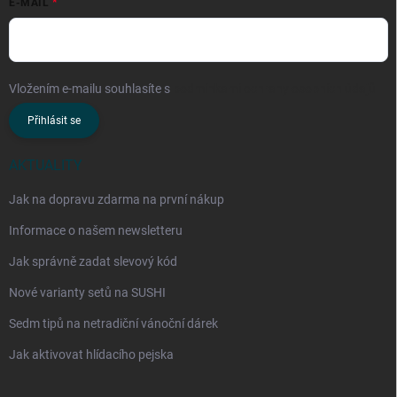
E-MAIL
Vložením e-mailu souhlasíte s
podmínkami ochrany osobních údajů
Přihlásit se
AKTUALITY
Jak na dopravu zdarma na první nákup
Informace o našem newsletteru
Jak správně zadat slevový kód
Nové varianty setů na SUSHI
Sedm tipů na netradiční vánoční dárek
Jak aktivovat hlídacího pejska