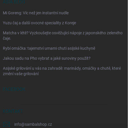
ASIA BLOG
Mi Goreng: Víc než jen instantní nudle
Yuzu čaj a další ovocné speciality z Koreje
Matcha v létě? Vyzkoušejte osvěžující nápoje z japonského zeleného
čaje.
Rybí omáčka: tajemství umami chuti asijské kuchyně
Jakou sadu na Pho vybrat a jaké suroviny použít?
Asijské grilování u vás na zahradě: marinády, omáčky a chutě, které
změní vaše grilování
FACEBOOK
KONTAKT
info
@
sambalshop.cz