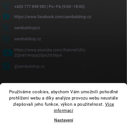
+420 777 898 982 | Po–Pá (9:00–18:00)
https://www.facebook.com/sambalshop.cz
sambalshopcz
sambalshop.cz
https://www.youtube.com/channel/UCc-
ZQm819mpqQSpnZH39jxA
@sambalshop.cz
Používáme cookies, abychom Vám umožnili pohodlné
prohlížení webu a díky analýze provozu webu neustále
zlepšovali jeho funkce, výkon a použitelnost.
Více
informací
Nastavení
Copyright 2026
SambalShop
. Všechna práva vyhrazena.
Upravit nastavení
cookies