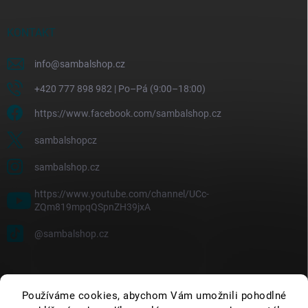
KONTAKT
info
@
sambalshop.cz
+420 777 898 982 | Po–Pá (9:00–18:00)
https://www.facebook.com/sambalshop.cz
sambalshopcz
sambalshop.cz
https://www.youtube.com/channel/UCc-
ZQm819mpqQSpnZH39jxA
@sambalshop.cz
Používáme cookies, abychom Vám umožnili pohodlné