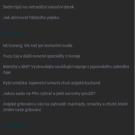
Sedm tipů na netradiční vánoční dárek
Jak aktivovat hlídacího pejska
ASIA BLOG
Mi Goreng: Víc než jen instantní nudle
Yuzu čaj a další ovocné speciality z Koreje
Matcha v létě? Vyzkoušejte osvěžující nápoje z japonského zeleného
čaje.
Rybí omáčka: tajemství umami chuti asijské kuchyně
Jakou sadu na Pho vybrat a jaké suroviny použít?
Asijské grilování u vás na zahradě: marinády, omáčky a chutě, které
změní vaše grilování
FACEBOOK