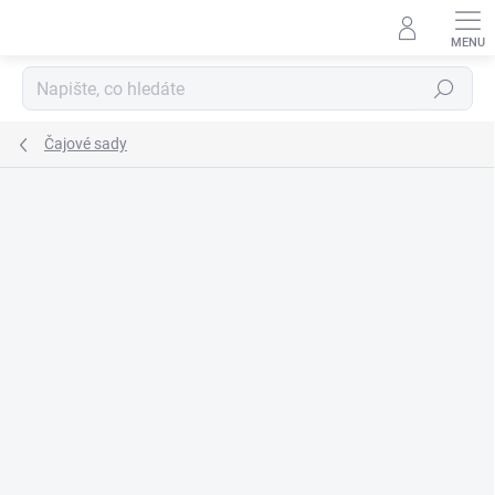
Přejít
na
obsah
Hledat
Čajové sady