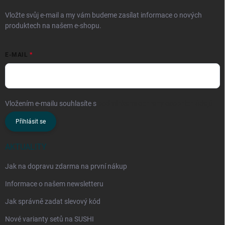
Vložte svůj e-mail a my vám budeme zasílat informace o nových
produktech na našem e-shopu.
E-MAIL
Vložením e-mailu souhlasíte s
podmínkami ochrany osobních údajů
Přihlásit se
AKTUALITY
Jak na dopravu zdarma na první nákup
Informace o našem newsletteru
Jak správně zadat slevový kód
Nové varianty setů na SUSHI