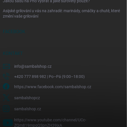
Jakou sadu na Pho vybrat a jaké suroviny použít?
Asijské grilování u vás na zahradě: marinády, omáčky a chutě, které
změní vaše grilování
FACEBOOK
KONTAKT
info
@
sambalshop.cz
+420 777 898 982 | Po–Pá (9:00–18:00)
https://www.facebook.com/sambalshop.cz
sambalshopcz
sambalshop.cz
https://www.youtube.com/channel/UCc-
ZQm819mpqQSpnZH39jxA