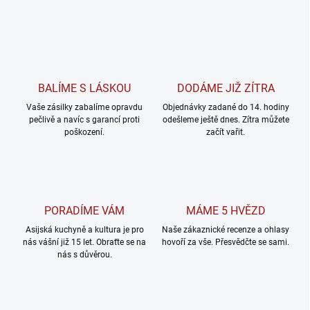
BALÍME S LÁSKOU
DODÁME JIŽ ZÍTRA
Vaše zásilky zabalíme opravdu
Objednávky zadané do 14. hodiny
pečlivě a navíc s garancí proti
odešleme ještě dnes. Zítra můžete
poškození.
začít vařit.
PORADÍME VÁM
MÁME 5 HVĚZD
Asijská kuchyně a kultura je pro
Naše zákaznické recenze a ohlasy
nás vášní již 15 let. Obraťte se na
hovoří za vše. Přesvědčte se sami.
nás s důvěrou.