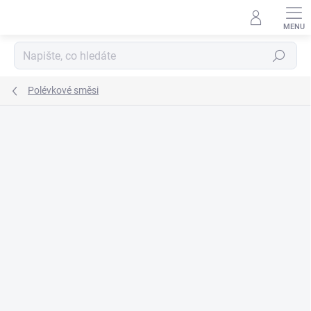
Přejít
na
obsah
Hledat
Polévkové směsi