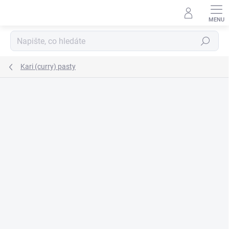
Přejít
na
obsah
Hledat
Kari (curry) pasty