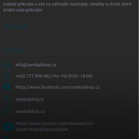
Asijské grilování u vás na zahradě: marinády, omáčky a chutě, které
změní vaše grilování
FACEBOOK
KONTAKT
info
@
sambalshop.cz
+420 777 898 982 | Po–Pá (9:00–18:00)
https://www.facebook.com/sambalshop.cz
sambalshopcz
sambalshop.cz
https://www.youtube.com/channel/UCc-
ZQm819mpqQSpnZH39jxA