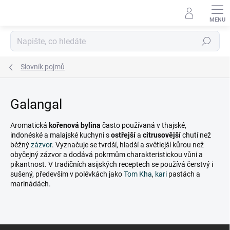
Přejít
na
obsah
Hledat
Slovník pojmů
Galangal
Aromatická
kořenová bylina
často používaná v thajské,
indonéské a malajské kuchyni s
ostřejší
a
citrusovější
chutí než
běžný
zázvor
. Vyznačuje se tvrdší, hladší a světlejší kůrou než
obyčejný zázvor a dodává pokrmům charakteristickou vůni a
pikantnost. V tradičních asijských receptech se používá čerstvý i
sušený, především v polévkách jako
Tom Kha
,
kari
pastách a
marinádách.
Z