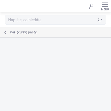
Přejít
na
obsah
Hledat
Kari (curry) pasty