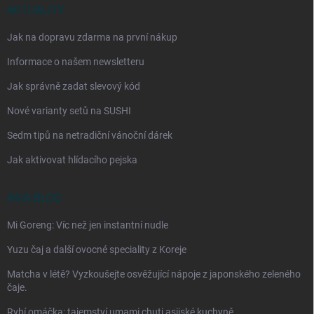
AKTUALITY
Jak na dopravu zdarma na první nákup
Informace o našem newsletteru
Jak správně zadat slevový kód
Nové varianty setů na SUSHI
Sedm tipů na netradiční vánoční dárek
Jak aktivovat hlídacího pejska
ASIA BLOG
Mi Goreng: Víc než jen instantní nudle
Yuzu čaj a další ovocné speciality z Koreje
Matcha v létě? Vyzkoušejte osvěžující nápoje z japonského zeleného
čaje.
Rybí omáčka: tajemství umami chuti asijské kuchyně