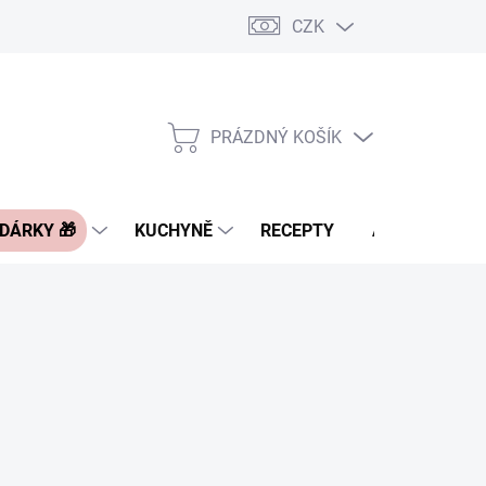
CZK
Pravidla řazení nabídek zboží
FAQ - často kladené otázky
Slevo
PRÁZDNÝ KOŠÍK
NÁKUPNÍ
KOŠÍK
 DÁRKY 🎁
KUCHYNĚ
RECEPTY
ASIA BLOG