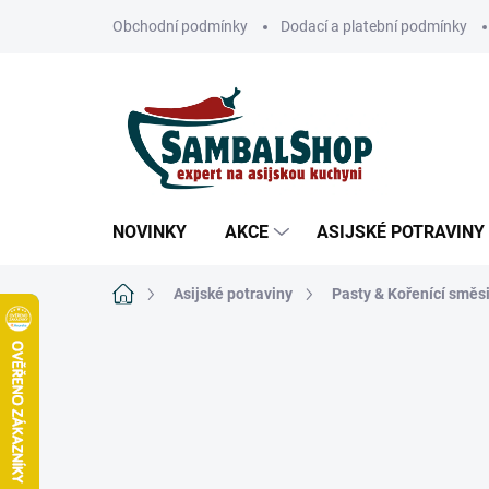
Přejít
Obchodní podmínky
Dodací a platební podmínky
na
obsah
NOVINKY
AKCE
ASIJSKÉ POTRAVINY
Domů
Asijské potraviny
Pasty & Kořenící směs