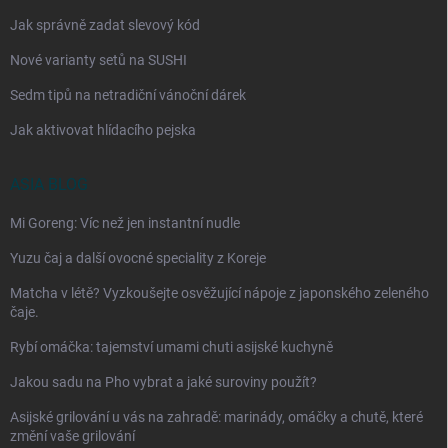
Jak správně zadat slevový kód
Nové varianty setů na SUSHI
Sedm tipů na netradiční vánoční dárek
Jak aktivovat hlídacího pejska
ASIA BLOG
Mi Goreng: Víc než jen instantní nudle
Yuzu čaj a další ovocné speciality z Koreje
Matcha v létě? Vyzkoušejte osvěžující nápoje z japonského zeleného
čaje.
Rybí omáčka: tajemství umami chuti asijské kuchyně
Jakou sadu na Pho vybrat a jaké suroviny použít?
Asijské grilování u vás na zahradě: marinády, omáčky a chutě, které
změní vaše grilování