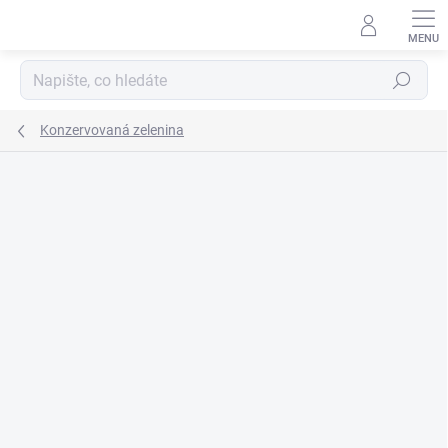
Přejít
na
obsah
Hledat
Konzervovaná zelenina