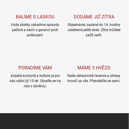
BALÍME S LÁSKOU
DODÁME JIŽ ZÍTRA
Vaše zásilky zabalíme opravdu
Objednávky zadané do 14. hodiny
pečlivě a navíc s garancí proti
odešleme ještě dnes. Zítra můžete
poškození.
začít vařit.
PORADÍME VÁM
MÁME 5 HVĚZD
Asijská kuchyně a kultura je pro
Naše zákaznické recenze a ohlasy
nás vášní již 15 let. Obraťte se na
hovoří za vše. Přesvědčte se sami.
nás s důvěrou.
Z
á
p