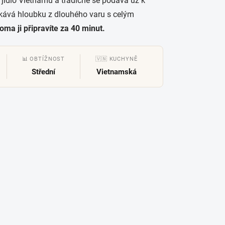
jídlo Vietnamu a tradičně se podává už k
ískává hloubku z dlouhého varu s celým
oma ji připravíte za 40 minut.
📊 OBTÍŽNOST
🇻🇳 KUCHYNĚ
Střední
Vietnamská