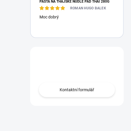
PASTA NA THAJSKÉ NUDLE PAD THAI 280G
ROMAN HUGO BALEK
Moc dobrý
Máte otázku?
Obraťte se na nás.
Kontaktní formulář