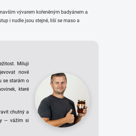
m, tmavším vývarem kořeněným badyánem a
tup i nudle jsou stejné, liší se maso a
itost. Miluji
jevovat nové
u se starám o
ovinek, které
ravit chutný a
ady — vážím si