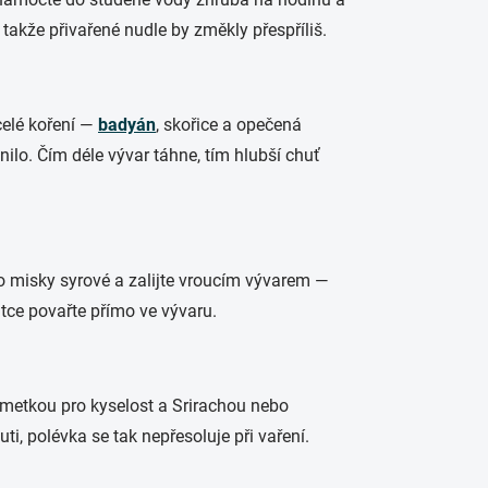
 takže přivařené nudle by změkly přespříliš.
celé koření —
badyán
, skořice a opečená
ilo. Čím déle vývar táhne, tím hlubší chuť
do misky syrové a zalijte vroucím vývarem —
tce povařte přímo ve vývaru.
imetkou pro kyselost a Srirachou nebo
ti, polévka se tak nepřesoluje při vaření.