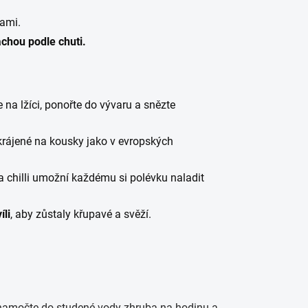
ami.
achou podle chuti.
na lžíci, ponořte do vývaru a snězte
krájené na kousky jako v evropských
a chilli umožní každému si polévku naladit
íli
, aby zůstaly křupavé a svěží.
 namočte do studené vody zhruba na hodinu a