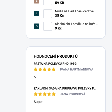
(5 mm) 375g
59 Kč
Nudle na Pad Thai - čerstvé
200g
35 Kč
Sladká chilli omáčka na kuře
14ml (jednoporcové balení)
9 Kč
HODNOCENÍ PRODUKTŮ
PASTA NA POLÉVKU PHO 195G
IVANA HARTMANNOVÁ
5
ZÁKLADNÍ SADA NA PŘÍPRAVU POLÉVKY PHO
JANA POUČKOVÁ
Super