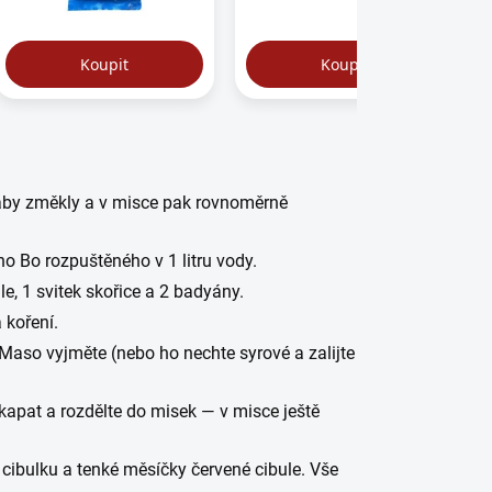
aby změkly a v misce pak rovnoměrně
ho Bo rozpuštěného v 1 litru vody.
e, 1 svitek skořice a 2 badyány.
 koření.
Maso vyjměte (nebo ho nechte syrové a zalijte
okapat a rozdělte do misek — v misce ještě
ní cibulku a tenké měsíčky červené cibule. Vše