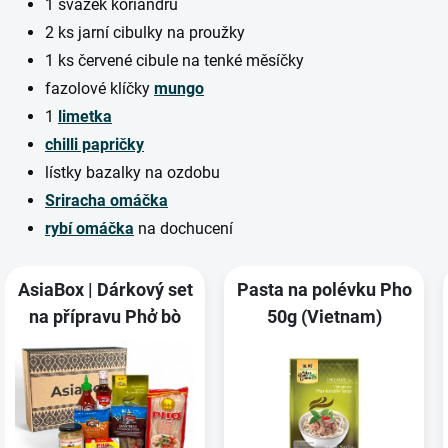
1 svazek koriandru
2 ks jarní cibulky na proužky
1 ks červené cibule na tenké měsíčky
fazolové klíčky
mungo
1
limetka
chilli papričky
lístky bazalky na ozdobu
Sriracha omáčka
rybí omáčka
na dochucení