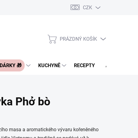
CZK
Pravidla řazení nabídek zboží
FAQ - často kladené otázky
Slevo
PRÁZDNÝ KOŠÍK
NÁKUPNÍ
KOŠÍK
 DÁRKY 🎁
KUCHYNĚ
RECEPTY
ASIA BLOG
vka Phở bò
vězího masa a aromatického vývaru kořeněného