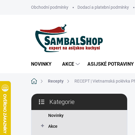
Přejít
Obchodní podmínky
Dodací a platební podmínky
na
obsah
NOVINKY
AKCE
ASIJSKÉ POTRAVINY
Domů
Recepty
RECEPT | Vietnamská polévka P
P
Kategorie
o
Přeskočit
s
kategorie
t
Novinky
r
Akce
a