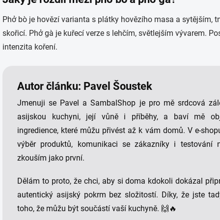
Phở bò je hovězí varianta s plátky hovězího masa a sytější
skořicí. Phở gà je kuřecí verze s lehčím, světlejším vývarem. Pos
intenzita koření.
Autor článku: Pavel Šoustek
Jmenuji se Pavel a SambalShop je pro mě srdcová zálež
asijskou kuchyni, její vůně i příběhy, a baví mě ob
ingredience, které můžu přivést až k vám domů. V e-shop
výběr produktů, komunikaci se zákazníky i testování n
zkouším jako první.
Dělám to proto, že chci, aby si doma kdokoli dokázal přip
autentický asijský pokrm bez složitostí. Díky, že jste t
toho, že můžu být součástí vaší kuchyně. 🙌🔥