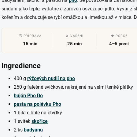
badyánem, skořicí a pastou na
pho
. Je považována za národní 
snídani jako teplé, vydatné a zároveň osvěžující jídlo. Vývar z
kořením a dochucuje se rybí omáčkou a limetkou až v misce.
D
⏱ PŘÍPRAVA
🔥 VAŘENÍ
🍽 PORCE
15 min
25 min
4–5 porcí
Ingredience
400 g
rýžových nudlí na pho
250 g falešné svíčkové, nakrájené na velmi tenké plátky
bujón Pho Bo
pasta na polévku Pho
1 bílá cibule na čtvrtky
1 svitek
skořice
2 ks
badyánu