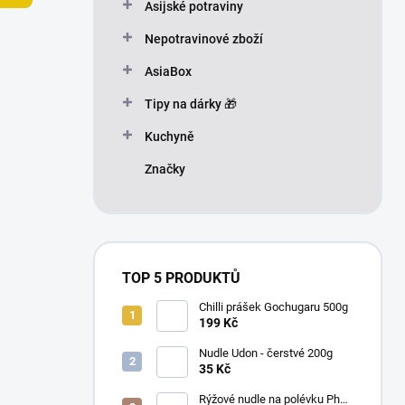
n
Asijské potraviny
n
Nepotravinové zboží
í
p
AsiaBox
a
n
Tipy na dárky 🎁
e
Kuchyně
l
Značky
TOP 5 PRODUKTŮ
Chilli prášek Gochugaru 500g
199 Kč
Nudle Udon - čerstvé 200g
35 Kč
Rýžové nudle na polévku Pho