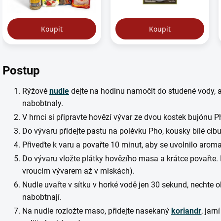
Postup
Rýžové
nudle
dejte na hodinu namočit do studené vody, 
nabobtnaly.
V hrnci si připravte hovězí vývar ze dvou kostek bujónu P
Do vývaru přidejte pastu na polévku Pho, kousky bílé cibul
Přiveďte k varu a povařte 10 minut, aby se uvolnilo aroma
Do vývaru vložte plátky hovězího masa a krátce povařte. 
vroucím vývarem až v miskách).
Nudle uvařte v sítku v horké vodě jen 30 sekund, nechte 
nabobtnají.
Na nudle rozložte maso, přidejte nasekaný
koriandr
, jar