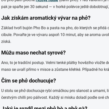
pak je spařte jen 30 sekund — v horké polévce ještě dobobtnají,
Jak získám aromatický vývar na phở?
Základ tvoří bujón Pho Bo a pasta na pho, do kterých se přidá 
cibule. Povařte je ve vývaru aspoň 10 minut, aby se aroma uvoln
získá.
Můžu maso nechat syrové?
Ano, to je tradiční postup. Velmi tenké plátky hovězího vložte 
maso se uvaří přímo v misce a zůstane křehké. Případně ho krá
Čím se phở dochucuje?
U stolu se phở dochucuje rybí omáčkou pro slanost a umami, l
čerstvým chilli pro pálivost. Každý si misku doladí podle své chu
Jaký je rozdíl mezi phở bò a phở gà?