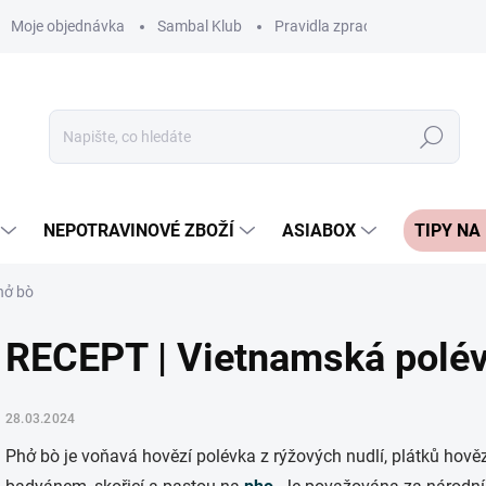
Moje objednávka
Sambal Klub
Pravidla zpracování recenzí
Hledat
NEPOTRAVINOVÉ ZBOŽÍ
ASIABOX
TIPY NA
hở bò
RECEPT | Vietnamská polé
28.03.2024
Phở bò je voňavá hovězí polévka z rýžových nudlí, plátků ho