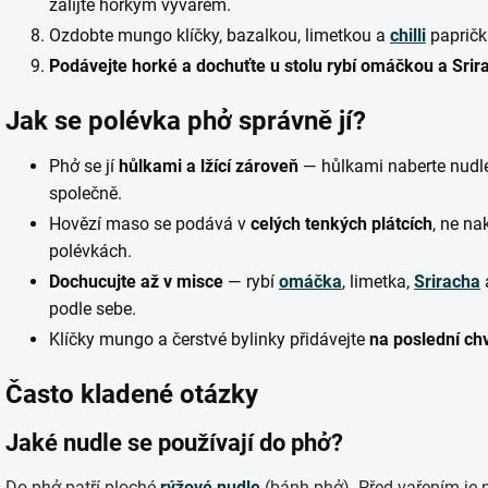
zalijte horkým vývarem.
Ozdobte mungo klíčky, bazalkou, limetkou a
chilli
papričk
Podávejte horké a dochuťte u stolu rybí omáčkou a Srir
Jak se polévka phở správně jí?
Phở se jí
hůlkami a lžící zároveň
— hůlkami naberte nudle 
společně.
Hovězí maso se podává v
celých tenkých plátcích
, ne na
polévkách.
Dochucujte až v misce
— rybí
omáčka
, limetka,
Sriracha
podle sebe.
Klíčky mungo a čerstvé bylinky přidávejte
na poslední chv
Často kladené otázky
Jaké nudle se používají do phở?
Do phở patří ploché
rýžové nudle
(bánh phở). Před vařením je