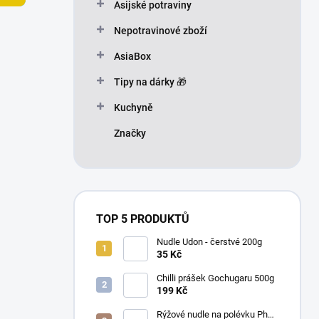
n
Asijské potraviny
n
Nepotravinové zboží
í
p
AsiaBox
a
n
Tipy na dárky 🎁
e
Kuchyně
l
Značky
TOP 5 PRODUKTŮ
Nudle Udon - čerstvé 200g
35 Kč
Chilli prášek Gochugaru 500g
199 Kč
Rýžové nudle na polévku Pho