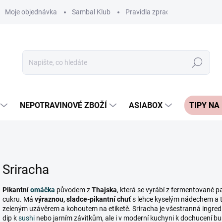
Moje objednávka
Sambal Klub
Pravidla zpracování recenzí
Hledat
NEPOTRAVINOVÉ ZBOŽÍ
ASIABOX
TIPY NA
Sriracha
Pikantní
omáčka
původem z
Thajska
, která se vyrábí z fermentované 
cukru. Má
výraznou, sladce-pikantní chuť
s lehce kyselým nádechem a t
zeleným uzávěrem a kohoutem na etiketě. Sriracha je všestranná ingre
dip k
sushi
nebo jarním závitkům, ale i v moderní kuchyni k dochucení bu