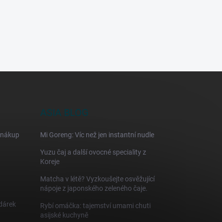
ASIA BLOG
 nákup
Mi Goreng: Víc než jen instantní nudle
Yuzu čaj a další ovocné speciality z
Koreje
Matcha v létě? Vyzkoušejte osvěžující
nápoje z japonského zeleného čaje.
 dárek
Rybí omáčka: tajemství umami chuti
asijské kuchyně