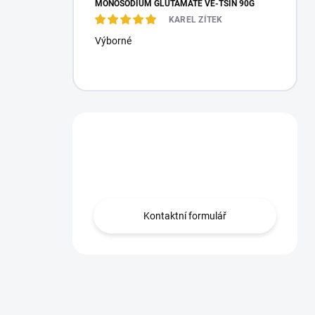
MONOSODIUM GLUTAMATE VE-TSIN 90G
KAREL ZÍTEK
Výborné
Máte otázku?
Obraťte se na nás.
Kontaktní formulář