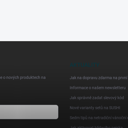
AKTUALITY
ce o nových produktech na
Jak na dopravu zdarma na první
Informace o našem newsletteru
Jak správně zadat slevový kód
Nové varianty setů na SUSHI
Sedm tipů na netradiční vánoční
sobních údajů
Jak aktivovat hlídacího pejska