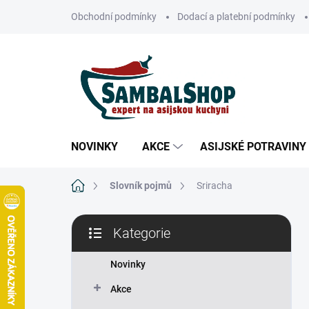
Přejít
Obchodní podmínky
Dodací a platební podmínky
na
obsah
NOVINKY
AKCE
ASIJSKÉ POTRAVINY
Domů
Slovník pojmů
Sriracha
P
Kategorie
o
Přeskočit
s
kategorie
t
Novinky
r
Akce
a