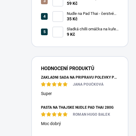
(5 mm) 375g
59 Kč
Nudle na Pad Thai - čerstvé
200g
35 Kč
Sladká chilli omáčka na kuře
14ml (jednoporcové balení)
9 Kč
HODNOCENÍ PRODUKTŮ
ZÁKLADNÍ SADA NA PŘÍPRAVU POLÉVKY PHO
JANA POUČKOVÁ
Super
PASTA NA THAJSKÉ NUDLE PAD THAI 280G
ROMAN HUGO BALEK
Moc dobrý