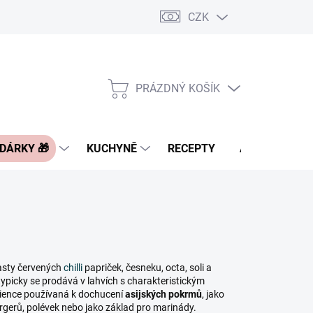
CZK
Pravidla řazení nabídek zboží
FAQ - často kladené otázky
Slevo
PRÁZDNÝ KOŠÍK
NÁKUPNÍ
KOŠÍK
 DÁRKY 🎁
KUCHYNĚ
RECEPTY
ASIA BLOG
pasty červených
chilli
papriček, česneku, octa, soli a
ypicky se prodává v lahvích s charakteristickým
dience používaná k dochucení
asijských pokrmů
, jako
rgerů, polévek nebo jako základ pro marinády.