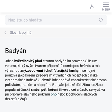
Přejít
na
obsah
Hledat
Slovník pojmů
Badyán
Jde o
hvězdicovitý plod
stromu badyáníku pravého (Illicium
verum), který svým tvarem připomíná osmicípou hvězdu a má
výraznou
anýzovou vůni i chuť
. V
asijské kuchyni
se hojně
používá jako koření, především v tradičních receptech čínské,
vietnamské a indické kuchyně, kde dodává charakteristické aroma
polévkám, masům a nápojům. Badyán je také důležitou složkou
populární čínské
směsi pěti koření
(five-spice) a často se využívá
při přípravě slavného pokrmu
pho
nebo k ochucení sladkých
dezertů a čajů.