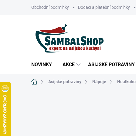
Přejít
Obchodní podmínky
Dodací a platební podmínky
na
obsah
NOVINKY
AKCE
ASIJSKÉ POTRAVINY
Domů
Asijské potraviny
Nápoje
Nealkoho