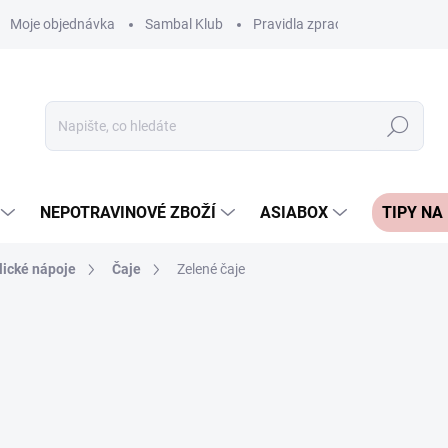
Moje objednávka
Sambal Klub
Pravidla zpracování recenzí
Hledat
NEPOTRAVINOVÉ ZBOŽÍ
ASIABOX
TIPY NA
lické nápoje
Čaje
Zelené čaje