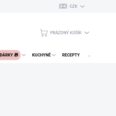
CZK
Pravidla řazení nabídek zboží
FAQ - často kladené otázky
Slevo
PRÁZDNÝ KOŠÍK
NÁKUPNÍ
KOŠÍK
 DÁRKY 🎁
KUCHYNĚ
RECEPTY
ASIA BLOG