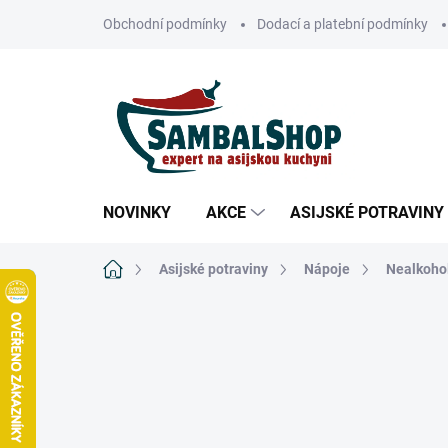
Přejít
Obchodní podmínky
Dodací a platební podmínky
na
obsah
NOVINKY
AKCE
ASIJSKÉ POTRAVINY
Domů
Asijské potraviny
Nápoje
Nealkoho