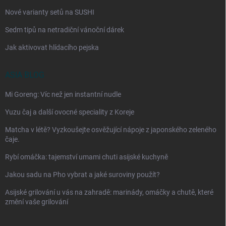
Nové varianty setů na SUSHI
Sedm tipů na netradiční vánoční dárek
Jak aktivovat hlídacího pejska
ASIA BLOG
Mi Goreng: Víc než jen instantní nudle
Yuzu čaj a další ovocné speciality z Koreje
Matcha v létě? Vyzkoušejte osvěžující nápoje z japonského zeleného
čaje.
Rybí omáčka: tajemství umami chuti asijské kuchyně
Jakou sadu na Pho vybrat a jaké suroviny použít?
Asijské grilování u vás na zahradě: marinády, omáčky a chutě, které
změní vaše grilování