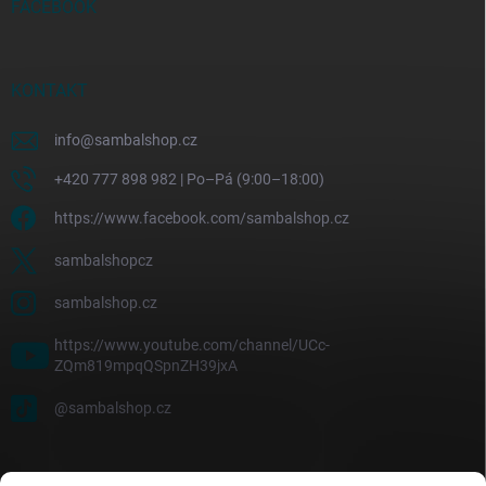
FACEBOOK
KONTAKT
info
@
sambalshop.cz
+420 777 898 982 | Po–Pá (9:00–18:00)
https://www.facebook.com/sambalshop.cz
sambalshopcz
sambalshop.cz
https://www.youtube.com/channel/UCc-
ZQm819mpqQSpnZH39jxA
@sambalshop.cz