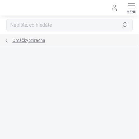
Přejít
na
obsah
Hledat
Omáčky Sriracha