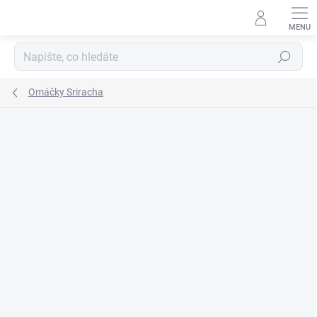
Přejít
na
obsah
Hledat
Omáčky Sriracha