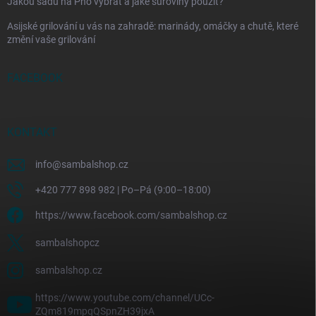
Jakou sadu na Pho vybrat a jaké suroviny použít?
Asijské grilování u vás na zahradě: marinády, omáčky a chutě, které
změní vaše grilování
FACEBOOK
KONTAKT
info
@
sambalshop.cz
+420 777 898 982 | Po–Pá (9:00–18:00)
https://www.facebook.com/sambalshop.cz
sambalshopcz
sambalshop.cz
https://www.youtube.com/channel/UCc-
ZQm819mpqQSpnZH39jxA