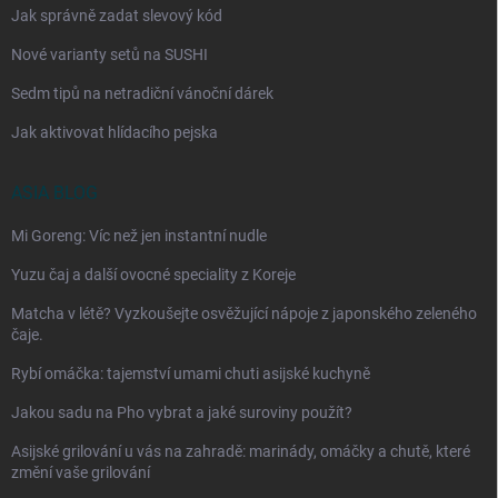
Jak správně zadat slevový kód
Nové varianty setů na SUSHI
Sedm tipů na netradiční vánoční dárek
Jak aktivovat hlídacího pejska
ASIA BLOG
Mi Goreng: Víc než jen instantní nudle
Yuzu čaj a další ovocné speciality z Koreje
Matcha v létě? Vyzkoušejte osvěžující nápoje z japonského zeleného
čaje.
Rybí omáčka: tajemství umami chuti asijské kuchyně
Jakou sadu na Pho vybrat a jaké suroviny použít?
Asijské grilování u vás na zahradě: marinády, omáčky a chutě, které
změní vaše grilování