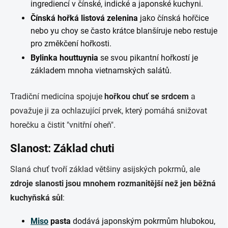
ingrediencí v čínské, indické a japonské kuchyni.
Čínská hořká listová zelenina
jako čínská hořčice
nebo yu choy se často krátce blanšíruje nebo restuje
pro změkčení hořkosti.
Bylinka houttuynia
se svou pikantní hořkostí je
základem mnoha vietnamských salátů.
Tradiční medicína spojuje
hořkou chuť se srdcem
a
považuje ji za ochlazující prvek, který pomáhá snižovat
horečku a čistit "vnitřní oheň".
Slanost: Základ chuti
Slaná chuť tvoří základ většiny asijských pokrmů, ale
zdroje slanosti jsou mnohem rozmanitější než jen běžná
kuchyňská sůl
:
Miso
pasta
dodává japonským pokrmům hlubokou,