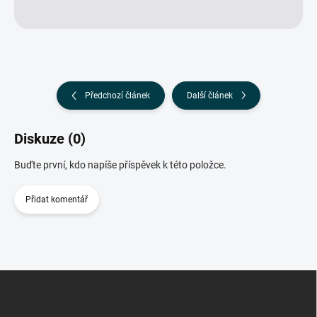
Předchozí článek
Další článek
Diskuze (0)
Buďte první, kdo napíše příspěvek k této položce.
Přidat komentář
Z
á
p