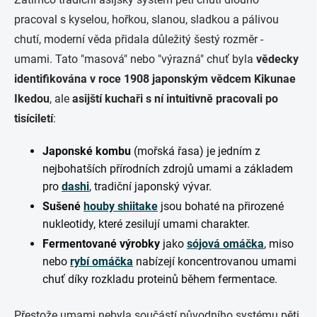
pracoval s kyselou, hořkou, slanou, sladkou a pálivou
chutí, moderní věda přidala důležitý šestý rozměr -
umami. Tato "masová" nebo "výrazná" chuť byla
vědecky
identifikována v roce 1908 japonským vědcem Kikunae
Ikedou
, ale
asijští kuchaři s ní intuitivně pracovali po
tisíciletí
:
Japonské kombu
(mořská řasa) je jedním z
nejbohatších přírodních zdrojů umami a základem
pro
dashi
, tradiční japonský vývar.
Sušené
houby shiitake
jsou bohaté na přirozené
nukleotidy, které zesilují umami charakter.
Fermentované výrobky
jako
sójová omáčka
, miso
nebo
rybí omáčka
nabízejí koncentrovanou umami
chuť díky rozkladu proteinů během fermentace.
Přestože umami nebyla součástí původního systému pěti