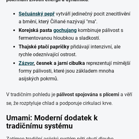
Sečuánský pepř
vytváří jedinečný pocit znecitlivění
a brnění, který Číňané nazývají "ma".
Korejská pasta
gochujang
kombinuje pálivost s
fermentovanou hloubkou a sladkostí.
Thajské ptačí papričky
přidávají intenzivní, ale
rychle odeznívající ostrost.
Zázvor
, česnek a jarní cibulka
reprezentují mírnější
formy pálivosti, které jsou základem mnoha
asijských pokrmů.
V tradičním pohledu je
pálivost spojována s plícemi
a věří
se, že rozptyluje chlad a podporuje cirkulaci krve.
Umami: Moderní dodatek k
tradičnímu systému
Zatímco tradiční asijský systém pěti chutí dlouho