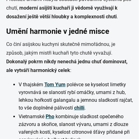
chutí,
moderní asijští kuchaři ji vědomě využívají k
dosažení ještě větší hloubky a komplexnosti chuti
.
Umění harmonie v jedné misce
Co činí asijskou kuchyni skutečně mimořádnou, je
způsob, jakým mistři kuchaři tyto chutě vyvažují.
Dokonalý pokrm nikdy nenechá jednu chuť dominovat,
ale vytváří harmonický celek
:
V thajském
Tom Yum
polévce se kyselost limetky
vyrovnává se slaností rybí omáčky, umami z hub,
lehkou hořkostí galangalu a jemnou sladkostí rajčat,
to vše doplněné pálivostí
chilli
.
Vietnamské
Pho
kombinuje sladkost opečeného
zázvoru a skořice, slanost vývaru, umami z dlouze
vařených kostí, kyselost citronové šťávy přidané při