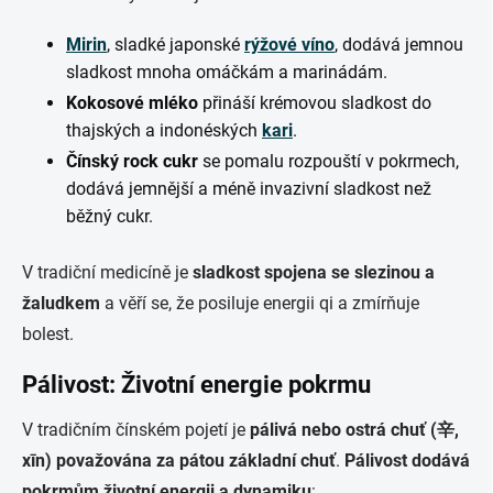
Mirin
, sladké japonské
rýžové víno
, dodává jemnou
sladkost mnoha omáčkám a marinádám.
Kokosové mléko
přináší krémovou sladkost do
thajských a indonéských
kari
.
Čínský rock cukr
se pomalu rozpouští v pokrmech,
dodává jemnější a méně invazivní sladkost než
běžný cukr.
V tradiční medicíně je
sladkost spojena se slezinou a
žaludkem
a věří se, že posiluje energii qi a zmírňuje
bolest.
Pálivost: Životní energie pokrmu
V tradičním čínském pojetí je
pálivá nebo ostrá chuť (辛,
xīn) považována za pátou základní chuť
.
Pálivost dodává
pokrmům životní energii a dynamiku
: