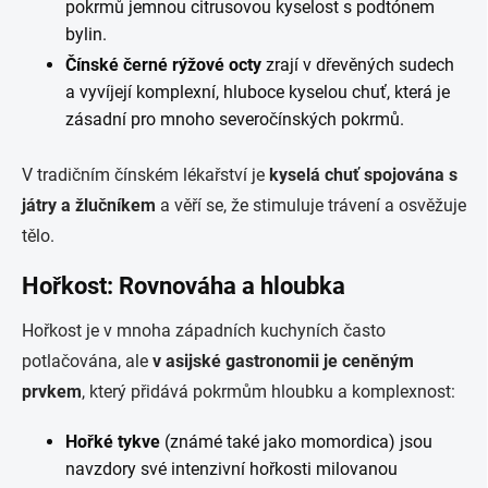
pokrmů jemnou citrusovou kyselost s podtónem
bylin.
Čínské černé rýžové octy
zrají v dřevěných sudech
a vyvíjejí komplexní, hluboce kyselou chuť, která je
zásadní pro mnoho severočínských pokrmů.
V tradičním čínském lékařství je
kyselá chuť spojována s
játry a žlučníkem
a věří se, že stimuluje trávení a osvěžuje
tělo.
Hořkost: Rovnováha a hloubka
Hořkost je v mnoha západních kuchyních často
potlačována, ale
v asijské gastronomii je ceněným
prvkem
, který přidává pokrmům hloubku a komplexnost:
Hořké tykve
(známé také jako momordica) jsou
navzdory své intenzivní hořkosti milovanou