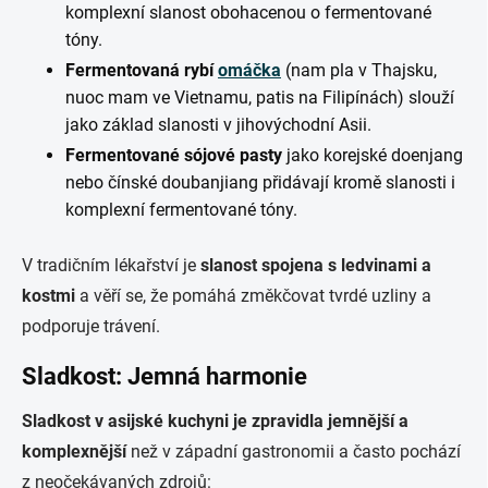
komplexní slanost obohacenou o fermentované
tóny.
Fermentovaná rybí
omáčka
(nam pla v Thajsku,
nuoc mam ve Vietnamu, patis na Filipínách) slouží
jako základ slanosti v jihovýchodní Asii.
Fermentované sójové pasty
jako korejské doenjang
nebo čínské doubanjiang přidávají kromě slanosti i
komplexní fermentované tóny.
V tradičním lékařství je
slanost spojena s ledvinami a
kostmi
a věří se, že pomáhá změkčovat tvrdé uzliny a
podporuje trávení.
Sladkost: Jemná harmonie
Sladkost v asijské kuchyni je zpravidla jemnější a
komplexnější
než v západní gastronomii a často pochází
z neočekávaných zdrojů: