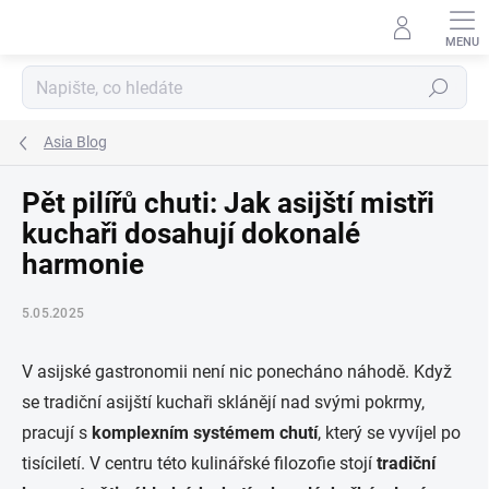
Přejít
na
obsah
Hledat
Asia Blog
Pět pilířů chuti: Jak asijští mistři
kuchaři dosahují dokonalé
harmonie
5.05.2025
V asijské gastronomii není nic ponecháno náhodě. Když
se tradiční asijští kuchaři sklánějí nad svými pokrmy,
pracují s
komplexním systémem chutí
, který se vyvíjel po
tisíciletí. V centru této kulinářské filozofie stojí
tradiční