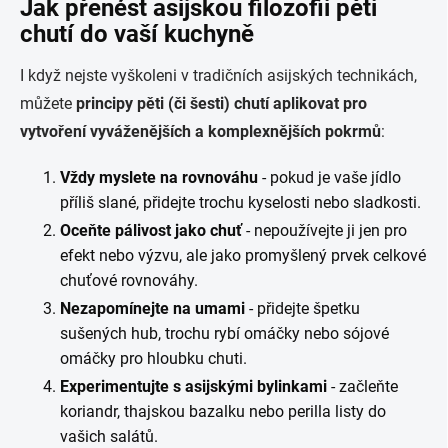
Jak přenést asijskou filozofii pěti
chutí do vaší kuchyně
I když nejste vyškoleni v tradičních asijských technikách,
můžete
principy pěti (či šesti) chutí aplikovat pro
vytvoření vyváženějších a komplexnějších pokrmů
:
Vždy myslete na rovnováhu
- pokud je vaše jídlo
příliš slané, přidejte trochu kyselosti nebo sladkosti.
Oceňte pálivost jako chuť
- nepoužívejte ji jen pro
efekt nebo výzvu, ale jako promyšlený prvek celkové
chuťové rovnováhy.
Nezapomínejte na umami
- přidejte špetku
sušených hub, trochu rybí omáčky nebo sójové
omáčky pro hloubku chuti.
Experimentujte s asijskými bylinkami
- začleňte
koriandr, thajskou bazalku nebo perilla listy do
vašich salátů.