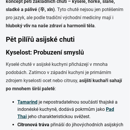
koncept pěti základních chutí – kyselé, hořké, slané,
sladké a pálivé (辛, xīn)
. Tyto chutě nejsou jen potěšením
pro jazyk, ale podle tradiční východní medicíny mají i
hluboký vliv na naše zdraví a harmonii těla
.
Pět pilířů asijské chuti
Kyselost: Probuzení smyslů
Kyselé chutě v asijské kuchyni přicházejí v mnoha
podobách. Zatímco v západní kuchyni je primárním
zdrojem kyselosti ocet nebo citrusy,
asijští kuchaři sahají
po mnohem širší paletě
:
Tamarind
je nepostradatelnou součástí thajské a
indonéské kuchyně, dodává pokrmům jako
Pad
Thai
jeho charakteristickou svěžest.
Citronová tráva
přináší do jihovýchodních asijských