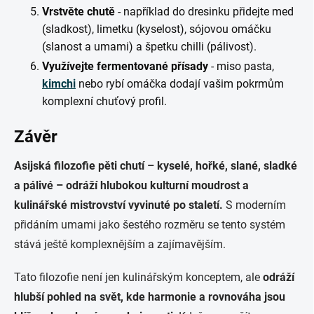
Vrstvěte chutě
- například do dresinku přidejte med
(sladkost), limetku (kyselost), sójovou omáčku
(slanost a umami) a špetku chilli (pálivost).
Využívejte fermentované přísady
- miso pasta,
kimchi
nebo rybí omáčka dodají vašim pokrmům
komplexní chuťový profil.
Závěr
Asijská filozofie pěti chutí – kyselé, hořké, slané, sladké
a pálivé – odráží hlubokou kulturní moudrost a
kulinářské mistrovství vyvinuté po staletí.
S moderním
přidáním umami jako šestého rozměru se tento systém
stává ještě komplexnějším a zajímavějším.
Tato filozofie není jen kulinářským konceptem, ale
odráží
hlubší pohled na svět, kde harmonie a rovnováha jsou