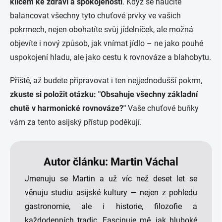
klíčem ke zdraví a spokojenosti
. Když se naučíte
balancovat všechny tyto chuťové prvky ve vašich
pokrmech, nejen obohatíte svůj jídelníček, ale možná
objevíte i nový způsob, jak vnímat jídlo – ne jako pouhé
uspokojení hladu, ale jako cestu k rovnováze a blahobytu.
Příště, až budete připravovat i ten nejjednodušší pokrm,
zkuste si položit otázku: "Obsahuje všechny základní
chutě v harmonické rovnováze?"
Vaše chuťové buňky
vám za tento asijský přístup poděkují.
Autor článku: Martin Váchal
Jmenuju se Martin a už víc než deset let se
věnuju studiu asijské kultury — nejen z pohledu
gastronomie, ale i historie, filozofie a
každodenních tradic. Fascinuje mě, jak hluboké