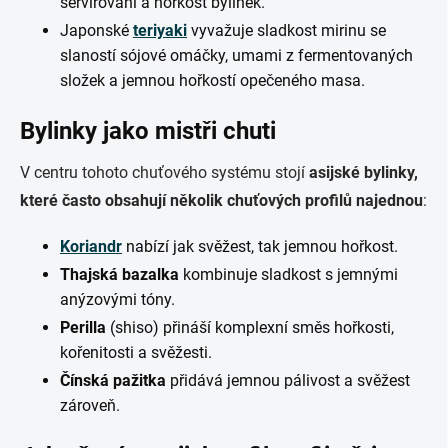
servírování a hořkost bylinek.
Japonské
teriyaki
vyvažuje sladkost mirinu se
slaností sójové omáčky, umami z fermentovaných
složek a jemnou hořkostí opečeného masa.
Bylinky jako mistři chuti
V centru tohoto chuťového systému stojí
asijské bylinky,
které často obsahují několik chuťových profilů najednou
:
Koriandr
nabízí jak svěžest, tak jemnou hořkost.
Thajská bazalka
kombinuje sladkost s jemnými
anýzovými tóny.
Perilla
(shiso) přináší komplexní směs hořkosti,
kořenitosti a svěžesti.
Čínská pažitka
přidává jemnou pálivost a svěžest
zároveň.