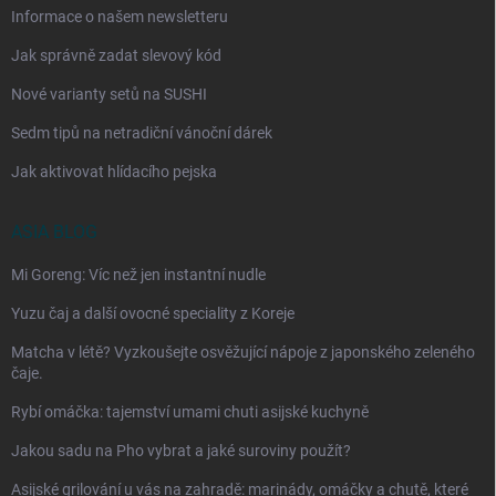
Informace o našem newsletteru
Jak správně zadat slevový kód
Nové varianty setů na SUSHI
Sedm tipů na netradiční vánoční dárek
Jak aktivovat hlídacího pejska
ASIA BLOG
Mi Goreng: Víc než jen instantní nudle
Yuzu čaj a další ovocné speciality z Koreje
Matcha v létě? Vyzkoušejte osvěžující nápoje z japonského zeleného
čaje.
Rybí omáčka: tajemství umami chuti asijské kuchyně
Jakou sadu na Pho vybrat a jaké suroviny použít?
Asijské grilování u vás na zahradě: marinády, omáčky a chutě, které