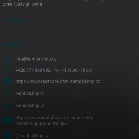
změní vaše grilování
FACEBOOK
KONTAKT
info
@
sambalshop.cz
+420 777 898 982 | Po–Pá (9:00–18:00)
https://www.facebook.com/sambalshop.cz
sambalshopcz
sambalshop.cz
https://www.youtube.com/channel/UCc-
ZQm819mpqQSpnZH39jxA
@sambalshop.cz