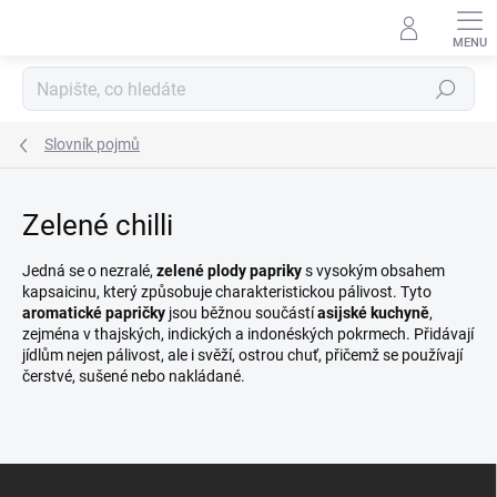
Přejít
na
obsah
Hledat
Slovník pojmů
Zelené chilli
Jedná se o nezralé,
zelené plody papriky
s vysokým obsahem
kapsaicinu, který způsobuje charakteristickou pálivost. Tyto
aromatické papričky
jsou běžnou součástí
asijské kuchyně
,
zejména v thajských, indických a indonéských pokrmech. Přidávají
jídlům nejen pálivost, ale i svěží, ostrou chuť, přičemž se používají
čerstvé, sušené nebo nakládané.
Z