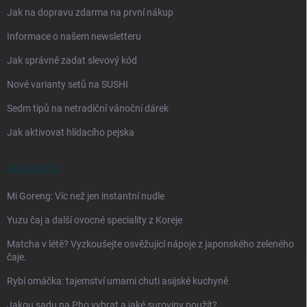
Jak na dopravu zdarma na první nákup
Informace o našem newsletteru
Jak správně zadat slevový kód
Nové varianty setů na SUSHI
Sedm tipů na netradiční vánoční dárek
Jak aktivovat hlídacího pejska
ASIA BLOG
Mi Goreng: Víc než jen instantní nudle
Yuzu čaj a další ovocné speciality z Koreje
Matcha v létě? Vyzkoušejte osvěžující nápoje z japonského zeleného
čaje.
Rybí omáčka: tajemství umami chuti asijské kuchyně
Jakou sadu na Pho vybrat a jaké suroviny použít?