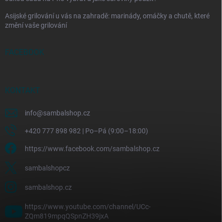
Asijské grilování u vás na zahradě: marinády, omáčky a chutě, které
změní vaše grilování
FACEBOOK
KONTAKT
info
@
sambalshop.cz
+420 777 898 982 | Po–Pá (9:00–18:00)
https://www.facebook.com/sambalshop.cz
sambalshopcz
sambalshop.cz
https://www.youtube.com/channel/UCc-
ZQm819mpqQSpnZH39jxA