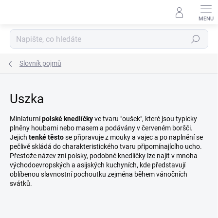
Přejít
na
obsah
Hledat
Slovník pojmů
Uszka
Miniaturní
polské knedlíčky
ve tvaru "oušek", které jsou typicky
plněny houbami nebo masem a podávány v červeném boršči.
Jejich
tenké těsto
se připravuje z mouky a vajec a po naplnění se
pečlivě skládá do charakteristického tvaru připomínajícího ucho.
Přestože název zní polsky, podobné knedlíčky lze najít v mnoha
východoevropských a asijských kuchyních, kde představují
oblíbenou slavnostní pochoutku zejména během vánočních
svátků.