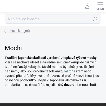
Přejít
na
obsah
Hledat
Slovník pojmů
Mochi
Tradiční japonské sladkosti
vyrobené z
lepkavé rýžové mouky
,
která se nechává uležet a následně se ručně tvaruje do různých
tvarů nejčastěji kulatých.
Mochi
mohou být plněny rozličnými
náplněmi, jako jsou červené fazole anko,
matcha
krém nebo
ovocné příchutě. Díky své tuhé a zároveň pružné konzistenci jsou
oblíbenou pochoutkou nejen v Japonsku, ale získávají si
popularitu po celém světě jako jedinečný
dezert
s jemnou chutí.
Z