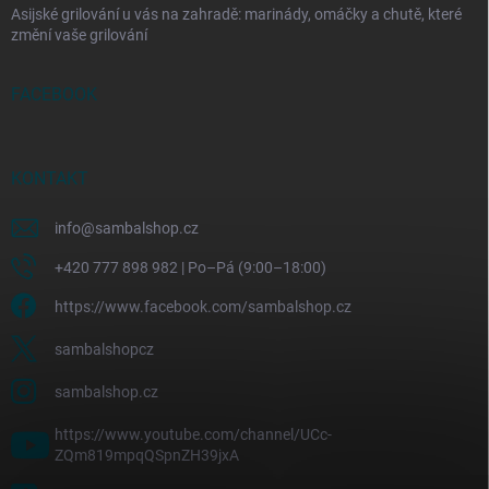
Asijské grilování u vás na zahradě: marinády, omáčky a chutě, které
změní vaše grilování
FACEBOOK
KONTAKT
info
@
sambalshop.cz
+420 777 898 982 | Po–Pá (9:00–18:00)
https://www.facebook.com/sambalshop.cz
sambalshopcz
sambalshop.cz
https://www.youtube.com/channel/UCc-
ZQm819mpqQSpnZH39jxA