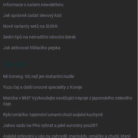
Informace o našem newsletteru
Jak správně zadat slevový kód
Nové varianty setů na SUSHI
Sedm tipů na netradiční vánoční dárek
Jak aktivovat hlídacího pejska
ASIA BLOG
Mi Goreng: Víc než jen instantní nudle
Yuzu čaj a další ovocné speciality z Koreje
Matcha v létě? Vyzkoušejte osvěžující nápoje z japonského zeleného
čaje.
Rybí omáčka: tajemství umami chuti asijské kuchyně
Jakou sadu na Pho vybrat a jaké suroviny použít?
Asijské grilování u vás na zahradě: marinády, omáčky a chutě, které