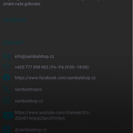
změní vaše grilování
FACEBOOK
KONTAKT
info
@
sambalshop.cz
+420 777 898 982 | Po–Pá (9:00–18:00)
https://www.facebook.com/sambalshop.cz
sambalshopcz
sambalshop.cz
https://www.youtube.com/channel/UCc-
ZQm819mpqQSpnZH39jxA
@sambalshop.cz