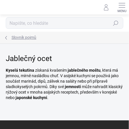
Přejít
na
obsah
Hledat
Slovník pojmů
Jablečný ocet
Kyselá tekutina
získaná kvašením
jablečného moštu
, která má
jemnou, mírně nasládlou chuť. V asijské kuchyni se používá jako
součást marinád, dipů, zálivek na saláty nebo při přípravě
sladkokyselých pokrmů. Díky své
jemnosti
může nahradit klasický
rýžový ocet v mnoha asijských receptech, především v korejské
nebo
japonské kuchyni
.
Z