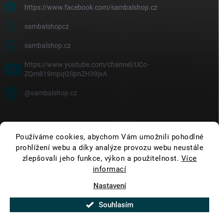
https://www.facebook.com/sambalshop.cz
sambalshopcz
sambalshop.cz
https://www.youtube.com/channel/UCc-
ZQm819mpqQSpnZH39jxA
@sambalshop.cz
Používáme cookies, abychom Vám umožnili pohodlné
prohlížení webu a díky analýze provozu webu neustále
zlepšovali jeho funkce, výkon a použitelnost.
Více
informací
Nastavení
Copyright 2026
SambalShop
. Všechna práva vyhrazena.
Upravit nastavení
cookies
Souhlasím
Vytvořil Shoptet