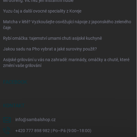
Mi Goreng: Víc než jen instantní nudle
Yuzu čaj a další ovocné speciality z Koreje
Matcha v létě? Vyzkoušejte osvěžující nápoje z japonského zeleného
čaje.
Rybí omáčka: tajemství umami chuti asijské kuchyně
Jakou sadu na Pho vybrat a jaké suroviny použít?
Asijské grilování u vás na zahradě: marinády, omáčky a chutě, které
změní vaše grilování
FACEBOOK
KONTAKT
info
@
sambalshop.cz
+420 777 898 982 | Po–Pá (9:00–18:00)