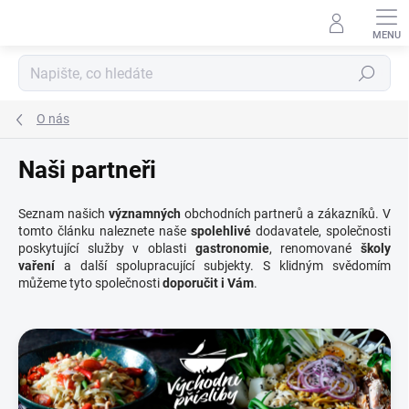
Přejít
na
obsah
Hledat
O nás
Naši partneři
Seznam našich
významných
obchodních partnerů a zákazníků. V
tomto článku naleznete naše
spolehlivé
dodavatele, společnosti
poskytující služby v oblasti
gastronomie
, renomované
školy
vaření
a další spolupracující subjekty. S klidným svědomím
můžeme tyto společnosti
doporučit i Vám
.
V
ý
p
i
s