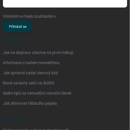
Vložením e-mailu souhlasíte s
podmínkami ochrany osobních údajů
Přihlásit se
AKTUALITY
Jak na dopravu zdarma na první nákup
Informace o našem newsletteru
Jak správně zadat slevový kód
Nové varianty setů na SUSHI
Sedm tipů na netradiční vánoční dárek
Jak aktivovat hlídacího pejska
ASIA BLOG